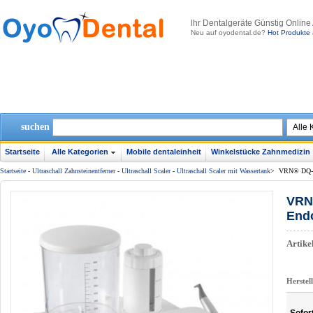
lhr Dentalgeräte Günstig Online
Neu auf oyodental.de?
Hot Produkte 
suchen
Startseite
Alle Kategorien
Mobile dentaleinheit
Winkelstücke Zahnmedizin
Startseite
-
Ultraschall Zahnsteinentferner
-
Ultraschall Scaler
-
Ultraschall Scaler mit Wassertank
>
VRN® DQ-40 
VRN®
Endo
Artik
Herstel