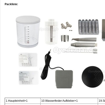
Packliste:
1.Haupteinheit×1
10.Wasserfester Aufkleber×1
19.S