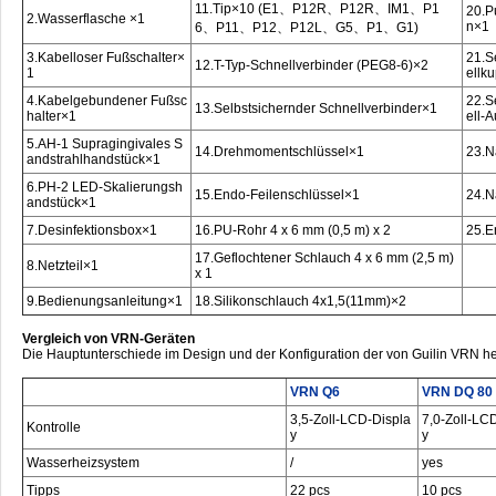
11.Tip×10 (E1、P12R、P12R、IM1、P1
20.P
2.Wasserflasche ×1
n×1
6、P11、P12、P12L、G5、P1、G1)
3.Kabelloser Fußschalter×
21.S
12.T-Typ-Schnellverbinder (PEG8-6)×2
1
ellk
4.Kabelgebundener Fußsc
22.S
13.Selbstsichernder Schnellverbinder×1
halter×1
ell-
5.AH-1 Supragingivales S
14.Drehmomentschlüssel×1
23.N
andstrahlhandstück×1
6.PH-2 LED-Skalierungsh
15.Endo-Feilenschlüssel×1
24.N
andstück×1
7.Desinfektionsbox×1
16.PU-Rohr 4 x 6 mm (0,5 m) x 2
25.E
17.Geflochtener Schlauch 4 x 6 mm (2,5 m)
8.Netzteil×1
x 1
9.Bedienungsanleitung×1
18.Silikonschlauch 4x1,5(11mm)×2
Vergleich von VRN-Geräten
Die Hauptunterschiede im Design und der Konfiguration der von Guilin VRN her
VRN Q6
VRN DQ 80
3,5-Zoll-LCD-Displa
7,0-Zoll-LC
Kontrolle
y
y
Wasserheizsystem
/
yes
Tipps
22 pcs
10 pcs