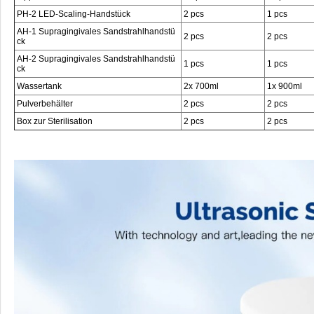
PH-2 LED-Scaling-Handstück
2 pcs
1 pcs
AH-1 Supragingivales Sandstrahlhandstü
2 pcs
2 pcs
ck
AH-2 Supragingivales Sandstrahlhandstü
1 pcs
1 pcs
ck
Wassertank
2x 700ml
1x 900ml
Pulverbehälter
2 pcs
2 pcs
Box zur Sterilisation
2 pcs
2 pcs