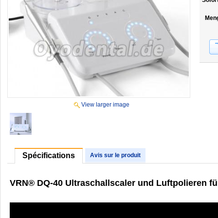
Sofor
Men
View larger image
Spécifications
Avis sur le produit
VRN® DQ-40 Ultraschallscaler und Luftpolieren f