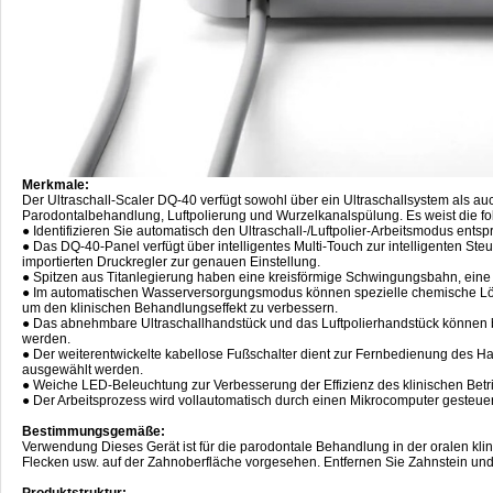
Merkmale:
Der Ultraschall-Scaler DQ-40 verfügt sowohl über ein Ultraschallsystem als auc
Parodontalbehandlung, Luftpolierung und Wurzelkanalspülung. Es weist die fo
● Identifizieren Sie automatisch den Ultraschall-/Luftpolier-Arbeitsmodus en
● Das DQ-40-Panel verfügt über intelligentes Multi-Touch zur intelligenten S
importierten Druckregler zur genauen Einstellung.
● Spitzen aus Titanlegierung haben eine kreisförmige Schwingungsbahn, eine
● Im automatischen Wasserversorgungsmodus können spezielle chemische Lös
um den klinischen Behandlungseffekt zu verbessern.
● Das abnehmbare Ultraschallhandstück und das Luftpolierhandstück können b
werden.
● Der weiterentwickelte kabellose Fußschalter dient zur Fernbedienung des 
ausgewählt werden.
● Weiche LED-Beleuchtung zur Verbesserung der Effizienz des klinischen Betr
● Der Arbeitsprozess wird vollautomatisch durch einen Mikrocomputer gesteuer
Bestimmungsgemäße:
Verwendung Dieses Gerät ist für die parodontale Behandlung in der oralen kl
Flecken usw. auf der Zahnoberfläche vorgesehen. Entfernen Sie Zahnstein un
Produktstruktur: