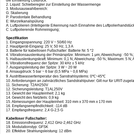
die Einstellung Luftdruck.
2. Liquid: Schieberegler zur Einstellung der Wassermenge
3. Modusauswahlbereich:
G: Skalierung
P: Parodontale Behandlung
E: Wurzelkanalspülung
A: Luftpolieren (Intelligente Erkennung nach Einnahme des Luftpolierhandstü
C: Luftpolierende Rohrreinigung;
Spezifikation
1. Eingangsspannung: 220 V ~ 50/60 Hz
2. Hauptgerät-Eingang: 25 V, 50 Hz, 1,3 A
3. Batterie für kabellosen Fußschalter: Batterie Nr. 5 *2
4. Vibrationsauslenkung der Primärspitze: Minimum: 1 μm; Abweichung: -50 
5. Halbauslenkungskraft: Minimum: 0,1 N; Abweichung: -50 %; Maximum: 5 N;
6. Vibrationsfrequenz der Spitze: 30 kHz ± 5 kHz
7. Ausgangsleistung der Spitze: 3 W ~ 20 W
8. Ansaugdruck: 5 bar ~ 6 bar (0,5 MPa ~ 0,6 MPa)
9. Austrittswassertemperatur des Sanstrahlsystems: 0℃~45℃
10. Anforderungen an zahnärztliches Sandstrahlpulver: Gilt nur für URIT-zuge
11. Sicherung: T2AH250V
12. Sicherungsleistung: T1AL250V
13. Gewicht der Haupteinheit: 2,1 kg
14. Gewicht des Netzteils: 0,9 kg
15. Abmessungen der Haupteinheit: 310 mm x 370 mm x 170 mm
16. Empfangsempfindlichkeit: -114 dB
17. Empfangsfrequenz: 2,4 G-2,5 G
Kabelloser Fußschalter:
18. Emissionsfrequenz: 2,412 GHz-2,462 GHz
19. Modulationstyp: GFSK
20. Effektive Strahlungsleistung: 12 dBm