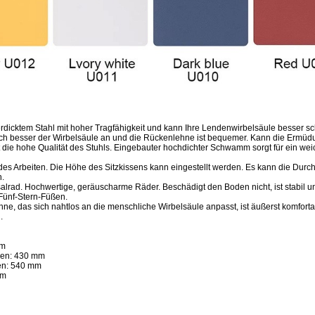
dicktem Stahl mit hoher Tragfähigkeit und kann Ihre Lendenwirbelsäule besser sc
ch besser der Wirbelsäule an und die Rückenlehne ist bequemer. Kann die Ermüdun
 die hohe Qualität des Stuhls. Eingebauter hochdichter Schwamm sorgt für ein we
des Arbeiten. Die Höhe des Sitzkissens kann eingestellt werden. Es kann die Dur
n.
lrad. Hochwertige, geräuscharme Räder. Beschädigt den Boden nicht, ist stabil u
Fünf-Stern-Füßen.
e, das sich nahtlos an die menschliche Wirbelsäule anpasst, ist äußerst komfor
.
mm
sen: 430 mm
en: 540 mm
mm