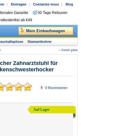
gen
|
Eintragen
|
Contactez-nous
|
Blog
Monaten Garantie
30 Tage Retouren
ndkostenfrei ab €49
Mein Einkaufswagen
raschallspitzen
Diamantbohrer
r
« Zurück gehen
cher Zahnarztstuhl für
ankenschwesterhocker
5
0
Rezensionen
Auf Lager