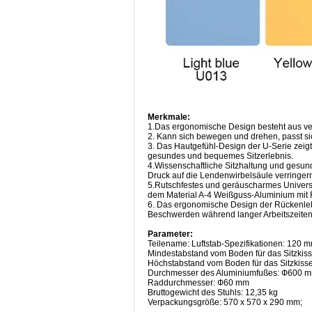
Merkmale:
1.Das ergonomische Design besteht aus ver
2. Kann sich bewegen und drehen, passt si
3. Das Hautgefühl-Design der U-Serie zeigt
gesundes und bequemes Sitzerlebnis.
4.Wissenschaftliche Sitzhaltung und gesun
Druck auf die Lendenwirbelsäule verringer
5.Rutschfestes und geräuscharmes Universa
dem Material A-4 Weißguss-Aluminium mit 
6. Das ergonomische Design der Rückenlehn
Beschwerden während langer Arbeitszeiten
Parameter:
Teilename: Luftstab-Spezifikationen: 120 
Mindestabstand vom Boden für das Sitzkis
Höchstabstand vom Boden für das Sitzkiss
Durchmesser des Aluminiumfußes: Ф600 
Raddurchmesser: Ф60 mm
Bruttogewicht des Stuhls: 12,35 kg
Verpackungsgröße: 570 x 570 x 290 mm;