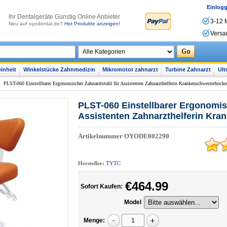
Einlog
lhr Dentalgeräte Günstig Online Anbieter
3-12 
Neu auf oyodental.de?
Hot Produkte anzeigen!
Versa
inheit
Winkelstücke Zahnmedizin
Mikromotor zahnarzt
Turbine Zahnarzt
Ult
>
PLST-060 Einstellbarer Ergonomischer Zahnarztstuhl für Assistenten Zahnarzthelferin Krankenschwesterhocke
PLST-060 Einstellbarer Ergonomis
Assistenten Zahnarzthelferin Kr
Artikelnummer
OYODE002290
Hersteller:
TYTC
€464.99
Sofort Kaufen:
Model
Menge: