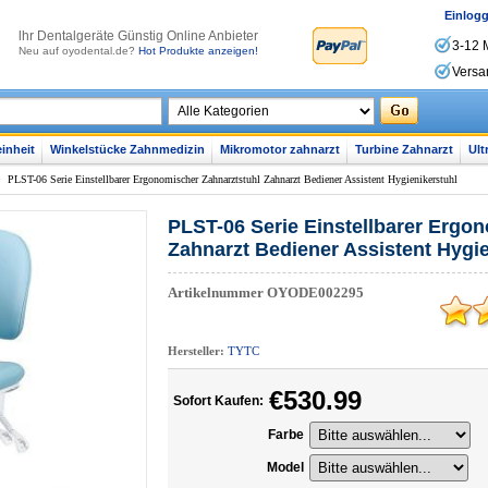
Einlog
lhr Dentalgeräte Günstig Online Anbieter
3-12 
Neu auf oyodental.de?
Hot Produkte anzeigen!
Versa
inheit
Winkelstücke Zahnmedizin
Mikromotor zahnarzt
Turbine Zahnarzt
Ult
>
PLST-06 Serie Einstellbarer Ergonomischer Zahnarztstuhl Zahnarzt Bediener Assistent Hygienikerstuhl
PLST-06 Serie Einstellbarer Ergo
Zahnarzt Bediener Assistent Hygie
Artikelnummer
OYODE002295
Hersteller:
TYTC
€530.99
Sofort Kaufen:
Farbe
Model