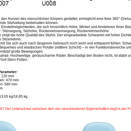
 den Kurven des menschlichen Körpers gestaltet, ermöglicht eine freie 360°-Dre
nde Sitzhaltung beibehalten können.
tige Einstellmöglichkeiten, die sich hinsichtlich Höhe, Winkel und Armlehnen Ihren B
lbar: Sitzneigung, Sitzhöhe, Rückenlehnenneigung, Rückenlehnenhöhe.
e zeigt die hohe Qualität des Stuhls. Der eingearbeitete Schwamm mit hoher Dicht
 Sitzerlebnis.
amit Sie sich auch nach längerem Gebrauch noch wohl und entspannt fühlen: Schaums
Bequemes und elastisches Polster (mittlere Schicht) – in vier Funktionsbereiche unte
terstützt große Bewegungen.
lrad. Hochwertige, geräuscharme Räder. Beschädigt den Boden nicht, ist stabil u
Fünf-Stern-Füßen.
Parameter:
n: 120 mm
sen: 470 mm
en: 580 mm
mm
/13,05 kg/16,85 kg
67 Der Unterschied zwischen den vier verschiedenen Eigenschaften liegt in der Fo