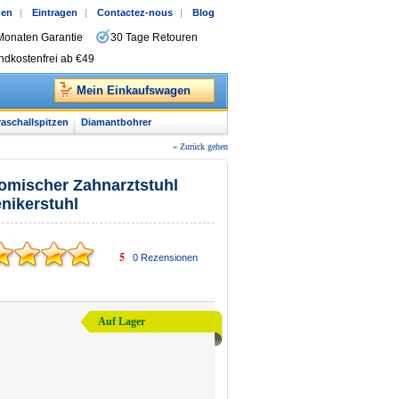
gen
|
Eintragen
|
Contactez-nous
|
Blog
Monaten Garantie
30 Tage Retouren
ndkostenfrei ab €49
Mein Einkaufswagen
raschallspitzen
Diamantbohrer
« Zurück gehen
nomischer Zahnarztstuhl
nikerstuhl
5
0
Rezensionen
Auf Lager