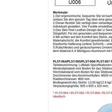
Merkmale:
1.Der ergonomische, bequeme Sitz ist nach
sodass Sie den ganzen Tag über eine gesu
2.Dieser flexible Sitz verfügt über vielsei
individuell gestalten. Vier Punkte einstel
3.Das Skin Feel Leather-Design der U-Seri
Sitzgefühl. Für ein gesundes und bequemes
4.Wir achten auf den Komfort des Stuhls, d
Materialschicht, die Komfort gewährleistet. 
Elastische Halterung (untere Schicht) – un
5.Rutschfestes und geräuscharmes Universa
dem Material A-4 Weißguss-Aluminium mit 
PLST-064/PLST-065/PLST-066/ PLST-067 
Teilebezeichnung: Luftstab-Spezifikatione
Mindestabstand vom Boden für das Sitzkis
Höchstabstand vom Boden für das Sitzkiss
Durchmesser des Aluminiumfußes: Ф600 
Raddurchmesser: Ф60 mm
Bruttogewicht des Stuhls: 13,05 kg/12,9 kg
Verpackungsgröße: 605 x 605 x 320 mm;
* PLST-064 / PLST-065 / PLST-066 / PLST-0
identisch.