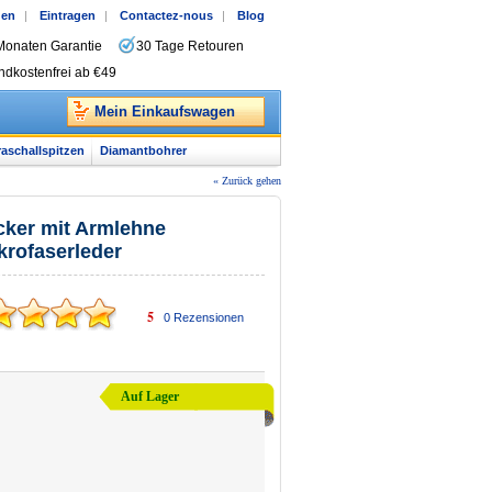
gen
|
Eintragen
|
Contactez-nous
|
Blog
Monaten Garantie
30 Tage Retouren
ndkostenfrei ab €49
Mein Einkaufswagen
raschallspitzen
Diamantbohrer
« Zurück gehen
ker mit Armlehne
ikrofaserleder
5
0
Rezensionen
Auf Lager