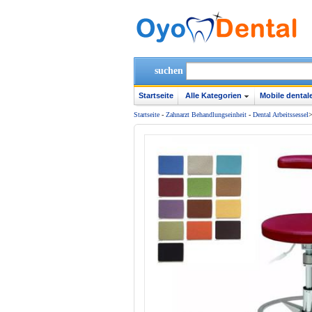
suchen
Startseite
Alle Kategorien
Mobile dentale
Startseite
-
Zahnarzt Behandlungseinheit
-
Dental Arbeitssessel