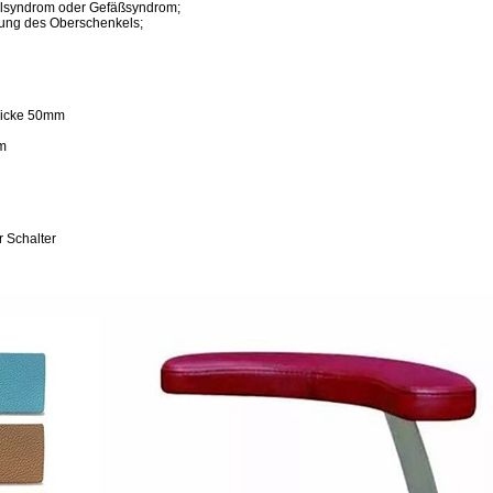
elsyndrom oder Gefäßsyndrom;
tung des Oberschenkels;
n
Dicke 50mm
m
Schalter