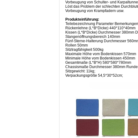
Vorbeugung von Schulter- und Karpaltunn
Löst das Problem der schlechten Durchblu
Vorbeugung von Krampfadern usw.
Produkteinführung:
Teilebezeichnung Parameter Bemerkunge
Rückenlehne (L*B*Dicke) 440*110*40mm
Kissen (L*B*Dicke) Durchmesser 380mm 
Stangenöffnungsbereich 140mm
Fünf-Sterne-Halterung Durchmesser 560m
Rollen 50mm
Sitztragfähigkeit 500kg
Maximale Höhe vom Bodenkissen 570mm
Minimale Höhe vom Bodenkissen 450mm
Gesamtmaße (L*B*H) 580*580*780mm
Chassismaße Durchmesser 380mm Runder 
Sitzgewicht: 11kg;
Verpackungsgröße 54,5*30*52cm;