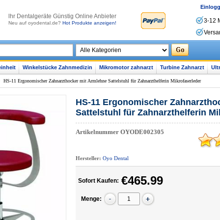
Einlog
lhr Dentalgeräte Günstig Online Anbieter
3-12 
Neu auf oyodental.de?
Hot Produkte anzeigen!
Versa
inheit
Winkelstücke Zahnmedizin
Mikromotor zahnarzt
Turbine Zahnarzt
Ult
>
HS-11 Ergonomischer Zahnarzthocker mit Armlehne Sattelstuhl für Zahnarzthelferin Mikrofaserleder
HS-11 Ergonomischer Zahnarzthoc
Sattelstuhl für Zahnarzthelferin M
Artikelnummer
OYODE002305
Hersteller:
Oyo Dental
€465.99
Sofort Kaufen:
Menge: