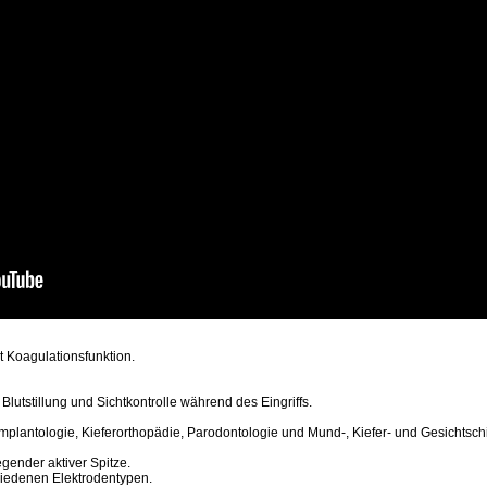
t Koagulationsfunktion.
Blutstillung und Sichtkontrolle während des Eingriffs.
plantologie, Kieferorthopädie, Parodontologie und Mund-, Kiefer- und Gesichtschi
iegender aktiver Spitze.
hiedenen Elektrodentypen.