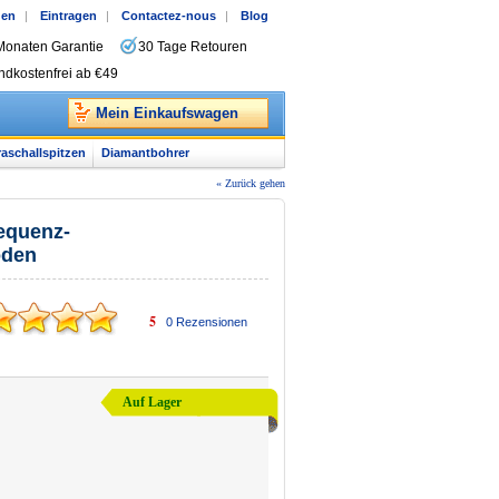
gen
|
Eintragen
|
Contactez-nous
|
Blog
Monaten Garantie
30 Tage Retouren
ndkostenfrei ab €49
Mein Einkaufswagen
raschallspitzen
Diamantbohrer
« Zurück gehen
equenz-
oden
5
0
Rezensionen
Auf Lager