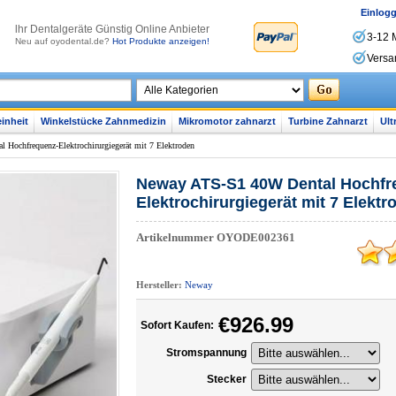
Einlog
lhr Dentalgeräte Günstig Online Anbieter
3-12 
Neu auf oyodental.de?
Hot Produkte anzeigen!
Versa
inheit
Winkelstücke Zahnmedizin
Mikromotor zahnarzt
Turbine Zahnarzt
Ult
Hochfrequenz-Elektrochirurgiegerät mit 7 Elektroden
Neway ATS-S1 40W Dental Hochfr
Elektrochirurgiegerät mit 7 Elektr
Artikelnummer
OYODE002361
Hersteller:
Neway
€926.99
Sofort Kaufen:
Stromspannung
Stecker