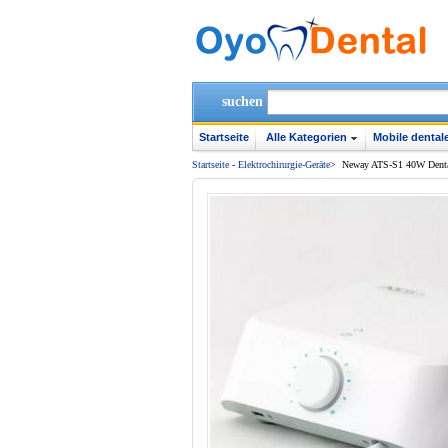
suchen
Startseite
Alle Kategorien
Mobile dentale
Startseite
-
Elektrochirurgie-Geräte
>
Neway ATS-S1 40W Dental 