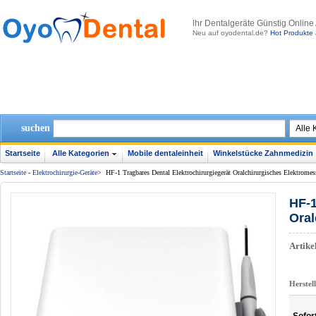
lhr Dentalgeräte Günstig Online
Neu auf oyodental.de?
Hot Produkte 
suchen
Startseite
Alle Kategorien
Mobile dentaleinheit
Winkelstücke Zahnmedizin
Startseite
-
Elektrochirurgie-Geräte
>
HF-1 Tragbares Dental Elektrochirurgiegerät Oralchirurgisches Elektromes
HF-1
Oral
Artik
Herstel