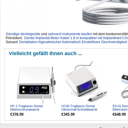
Günstige dentalgeräte
‎ und
zahnarzt instrumente kaufen
mit dem konkurrenzfähi
Précédent:
Dental Implantat Motor Kabel 1.8 m kompatibel mit Implantmed Ch
Suivant:
Dentallabor Alginatmischer Automatisch Einstellbare Geschwindigkei
Vielleicht gefällt Ihnen auch ...
HF-1 Tragbares Dental
UC60 Tragbares Dental
ES-01 Dent
Elektrochirurgiegerät
Ultraschall-Schneidegerät
Elektrotom
Oralchirurgisches Elektromesser
Knochenmesser mit 5 Klingen
Zahnarzt mi
€378.99
€345.99
€648.99