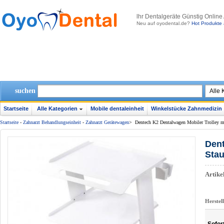
lhr Dentalgeräte Günstig Online
Neu auf oyodental.de?
Hot Produkte 
suchen
Startseite
Alle Kategorien
Mobile dentaleinheit
Winkelstücke Zahnmedizin
Startseite
-
Zahnarzt Behandlungseinheit
-
Zahnarzt Gerätewagen
>
Dentech K2 Dentalwagen Mobiler Trolley m
Dent
Sta
Artik
Herstel