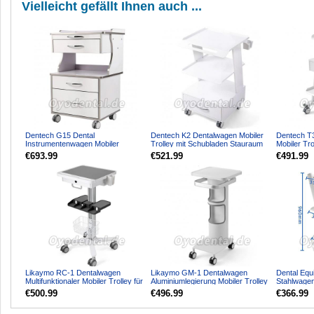
Vielleicht gefällt Ihnen auch ...
Dentech G15 Dental
Dentech K2 Dentalwagen Mobiler
Dentech T
Instrumentenwagen Mobiler
Trolley mit Schubladen Stauraum
Mobiler Tro
Trolley mit 3 Schubladen
Stauraum
€693.99
€521.99
€491.99
Likaymo RC-1 Dentalwagen
Likaymo GM-1 Dentalwagen
Dental Equ
Multifunktionaler Mobiler Trolley für
Aluminiumlegierung Mobiler Trolley
Stahlwagen
Labor Klinik und ...
mit 360° Rollen
Trolley für 
€500.99
€496.99
€366.99