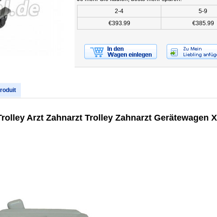
2-4
5-9
€393.99
€385.99
produit
rolley Arzt Zahnarzt Trolley Zahnarzt Gerätewagen 