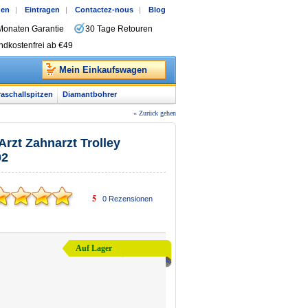
gen
|
Eintragen
|
Contactez-nous
|
Blog
Monaten Garantie
30 Tage Retouren
ndkostenfrei ab €49
Mein Einkaufswagen
raschallspitzen
Diamantbohrer
« Zurück gehen
Arzt Zahnarzt Trolley
02
5
0
Rezensionen
Auf Lager