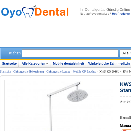
lhr Dentalgeräte Günstig Online
Neu auf oyodental.de?
Hot Produkte 
suchen
Startseite
Alle Kategorien
Mobile dentaleinheit
Winkelstücke Zahnmedizin
Startseite
-
Chirurgische Beleuchtung
-
Chirurgische Lampe
-
Mobile OP-Leuchte
>
KWS KD-2036L-4 80W Mobi
KWS
Stan
Artik
Herstel
Manua