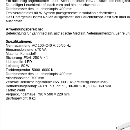
Ein rückseitig angebrachter Touch-Schalter steuert Ein/Aus sowie die Helligkeit
Dreiteiliger Leuchtenkopf, nach vorn und hinten schwenkbar.
Durchmesser des Leuchtenkopfs: 400 mm.
Fest verdrahtetes 80-W-System (fachgerechte Installation erforderlich).
Das Untergestell ist mit Rollen ausgestattet; der Leuchtenkopf lässt sich über
ausrichten.
Anwendungsbereiche:
Beleuchtung für Zahnmedizin, ästhetische Medizin, Veterinärmedizin, Lehre
Spezifikationen:
Nennspannung: AC 100–240 V, 50/60 Hz
Eingangsleistung: ≤70 VA
Material: Kunststoff
Sicherung: F3AL 250 V × 1
Lichtquelle: LED
Leistung: 80 W
Farbtemperatur: 5000–6000 K
Durchmesser des Leuchtenkopfs: 400 mm
Arbeitsabstand: 700 mm
Zentrale Beleuchtungsstärke: ≥65.000 Lux (dreistufig einstellbar)
Betriebsumgebung: –40 °C bis +55 °C, 30–80 % rF, 500–1060 hPa
Farbe: Weiß
Verpackungsmaße: 790 × 500 × 220 mm
Bruttogewicht: 9 kg