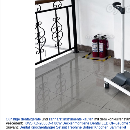
Günstige dentalgeräte
‎ und
zahnarzt instrumente kaufen
mit dem konkurrenzfähi
Précédent:
KWS KD-2036D-4 80W Deckenmontierte Dental LED OP-Leuchte Sc
Suivant:
Dental Knochenfänger Set mit Trephine Bohrer Knochen Sammelkit