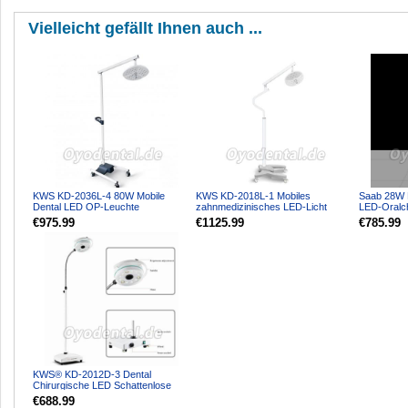
Vielleicht gefällt Ihnen auch ...
KWS KD-2036L-4 80W Mobile
KWS KD-2018L-1 Mobiles
Saab 28W M
Dental LED OP-Leuchte
zahnmedizinisches LED-Licht
LED-Oralchi
Standgerät mit 4 Rollen
Schattenloses Untersuchungs-C...
Induktions
€975.99
€1125.99
€785.99
KWS® KD-2012D-3 Dental
Chirurgische LED Schattenlose
Lampe (Grundtyp, Stehtyp)
€688.99