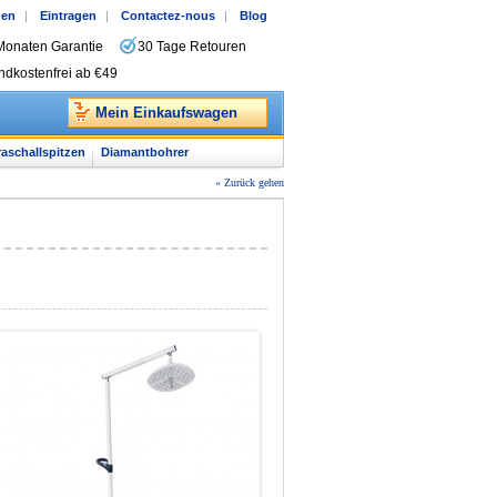
gen
|
Eintragen
|
Contactez-nous
|
Blog
Monaten Garantie
30 Tage Retouren
ndkostenfrei ab €49
Mein Einkaufswagen
raschallspitzen
Diamantbohrer
« Zurück gehen