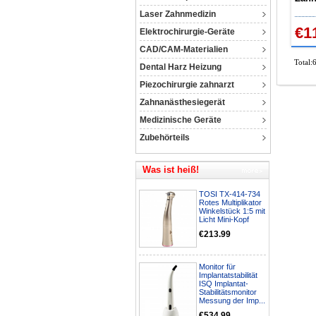
Lich
Laser Zahnmedizin
Unte
€1
Elektrochirurgie-Geräte
CAD/CAM-Materialien
Total:
Dental Harz Heizung
Piezochirurgie zahnarzt
Zahnanästhesiegerät
Medizinische Geräte
Zubehörteils
Was ist heiß!
TOSI TX-414-734
Rotes Multiplikator
Winkelstück 1:5 mit
Licht Mini-Kopf
€213.99
Monitor für
Implantatstabilität
ISQ Implantat-
Stabilitätsmonitor
Messung der Imp...
€534.99