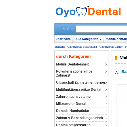
suchen
Startseite
Alle Kategorien
Mobile dentale
Startseite
-
Chirurgische Beleuchtung
-
Chirurgische Lampe
-
M
durch Kategorien
Mob
Mobile Dentaleinheit
Polymerisationslampe
All
Zahnarzt
Ultraschall Zahnsteinentferner
Multifunktionsspritze Dental
Zahnröntgensysteme
Mikromotor Dental
Dentale Handstücke
Zahnarzt Behandlungseinheit
Dentalkompressoren‎