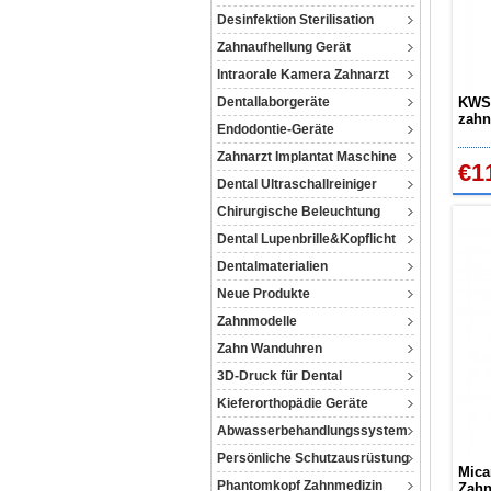
Desinfektion Sterilisation
Zahnaufhellung Gerät
Intraorale Kamera Zahnarzt
Dentallaborgeräte
KWS 
zahn
Endodontie-Geräte
Scha
Chir
Zahnarzt Implantat Maschine
€1
Dental Ultraschallreiniger
Chirurgische Beleuchtung
Dental Lupenbrille&Kopflicht
Dentalmaterialien
Neue Produkte
Zahnmodelle
Zahn Wanduhren
3D-Druck für Dental
Kieferorthopädie Geräte
Abwasserbehandlungssystem
Persönliche Schutzausrüstung
Mica
Phantomkopf Zahnmedizin
Zahn