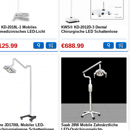
KD-2018L-1 Mobiles
KWS® KD-2012D-3 Dental
medizinisches LED-Licht
Chirurgische LED Schattenlose
ttenloses Untersuchungs-
Lampe (Grundtyp, Stehtyp)
urgielicht Touch-Schalter
125.99
€688.99
re JD1700L Mobiler LED-
Saab 28W Mobile Zahnärztliche
chirurgielampe Schattenloses
LED-Oralchirurgielicht-