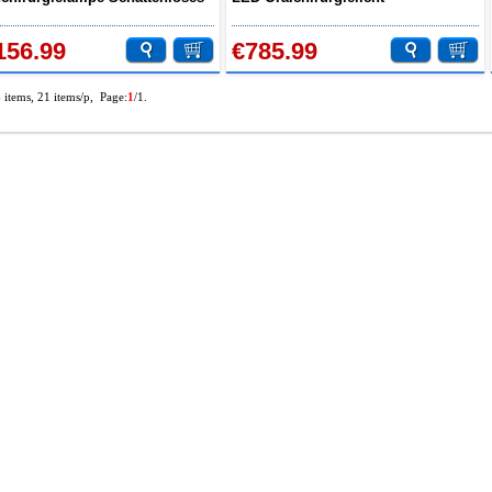
t Operation
Induktionsuntersuchungs-
rsuchungslampe
Operationslampe P106A-FS
156.99
€785.99
6 items, 21 items/p, Page:
1
/1.