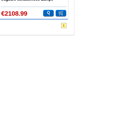
Chirurgische medizinische
Untersuchungsleuchte
€2108.99
1