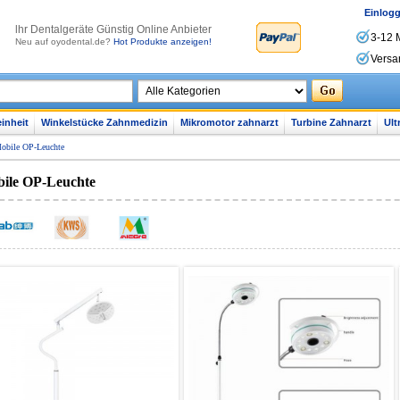
Einlog
lhr Dentalgeräte Günstig Online Anbieter
3-12 
Neu auf oyodental.de?
Hot Produkte anzeigen!
Versa
inheit
Winkelstücke Zahnmedizin
Mikromotor zahnarzt
Turbine Zahnarzt
Ult
obile OP-Leuchte
ile OP-Leuchte