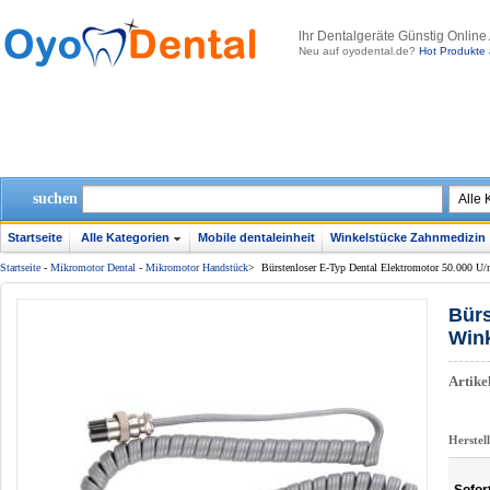
lhr Dentalgeräte Günstig Online
Neu auf oyodental.de?
Hot Produkte 
suchen
Startseite
Alle Kategorien
Mobile dentaleinheit
Winkelstücke Zahnmedizin
Startseite
-
Mikromotor Dental
-
Mikromotor Handstück
>
Bürstenloser E-Typ Dental Elektromotor 50.000 U/
Bürs
Win
Artik
Herstel