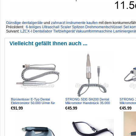
Günstige dentalgeräte
‎ und
zahnarzt instrumente kaufen
mit dem konkurrenzfähi
Précédent:
6-teiliges Ultraschall Scaler Spitzen Drehmomentschlüssel Set 
Suivant:
LZCX-I Dentallabor Tiefziehgerät Vakuumformmaschine Laminiergerä
Vielleicht gefällt Ihnen auch ...
Bürstenloser E-Typ Dental
STRONG SDE-SH200 Dental
STRONG 12
Elektromotor 50.000 U/min für
Mikromotor Handstück 35.000
Mikromoto
Winkelstück und Geradhan...
U/min 2,35 mm
U/min 2,35
€91.99
€45.99
€45.99