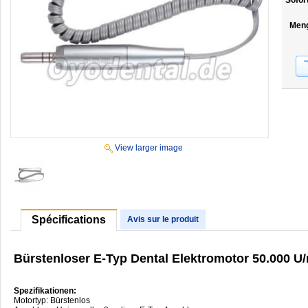
Sofor
Men
View larger image
Spécifications
Avis sur le produit
Bürstenloser E-Typ Dental Elektromotor 50.000 U
Spezifikationen:
Motortyp: Bürstenlos