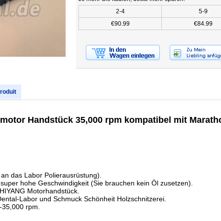
2-4
5-9
€90.99
€84.99
produit
otor Handstück 35,000 rpm kompatibel mit Marath
an das Labor Polierausrüstung).
für super hohe Geschwindigkeit (Sie brauchen kein Öl zusetzen).
SHIYANG Motorhandstück.
ental-Labor und Schmuck Schönheit Holzschnitzerei.
0-35,000 rpm.