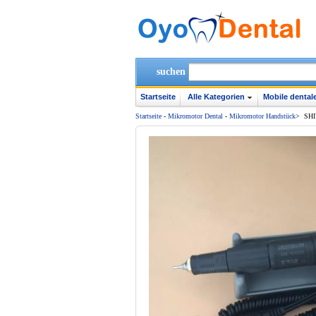
suchen
Startseite
Alle Kategorien
Mobile dentale
Startseite
-
Mikromotor Dental
-
Mikromotor Handstück
>
SHI