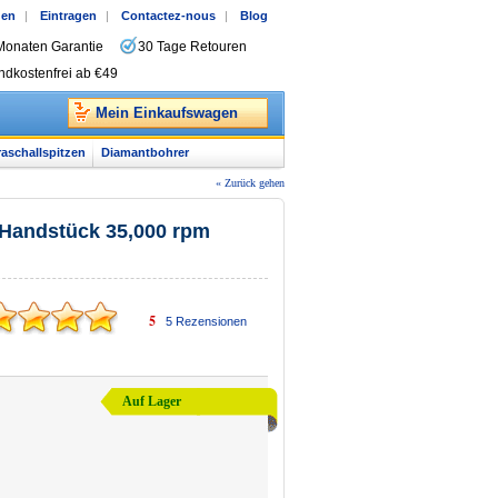
gen
|
Eintragen
|
Contactez-nous
|
Blog
Monaten Garantie
30 Tage Retouren
ndkostenfrei ab €49
Mein Einkaufswagen
raschallspitzen
Diamantbohrer
« Zurück gehen
Handstück 35,000 rpm
5
5
Rezensionen
Auf Lager