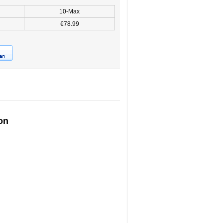
10-Max
€78.99
on