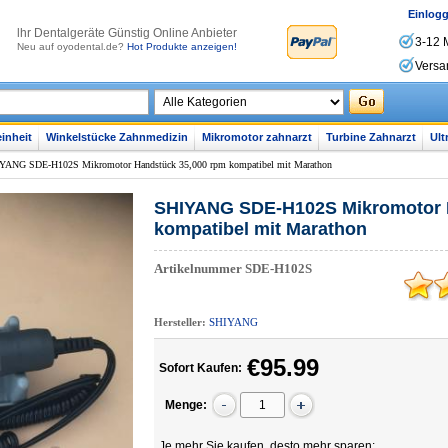
Einlog
lhr Dentalgeräte Günstig Online Anbieter
3-12 
Neu auf oyodental.de?
Hot Produkte anzeigen!
Versa
inheit
Winkelstücke Zahnmedizin
Mikromotor zahnarzt
Turbine Zahnarzt
Ult
YANG SDE-H102S Mikromotor Handstück 35,000 rpm kompatibel mit Marathon
SHIYANG SDE-H102S Mikromotor 
kompatibel mit Marathon
Artikelnummer
SDE-H102S
Hersteller:
SHIYANG
€95.99
Sofort Kaufen:
Menge:
Je mehr Sie kaufen, desto mehr sparen: