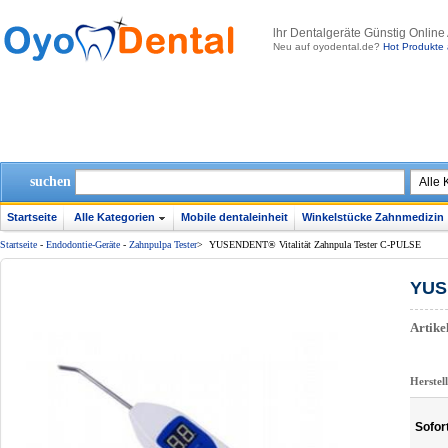
lhr Dentalgeräte Günstig Online
Neu auf oyodental.de?
Hot Produkte 
suchen
Startseite
Alle Kategorien
Mobile dentaleinheit
Winkelstücke Zahnmedizin
Startseite
-
Endodontie-Geräte
-
Zahnpulpa Tester
>
YUSENDENT® Vitalität Zahnpula Tester C-PULSE
YUS
Artik
Herstel
Sofor