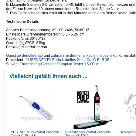
5. Einfach und bequem zu bedienen.
6. Maximale Stimulus 8,0. zwischen 0-40, fühlt sich der Patient Schmerzen un
der Zähne Nerv tot, 80 abave moentioned Reaktion, tote Zähne Nerv.
7. Das Gerät schaltet sich it'self off in drei Minuten nach dem Betrieb keine Ba
Technische Details
Adapter Betriebsspannung: AC100-240V, 50/60HZ
Einstellbare Drehmomentbereich: 0.3 - 5.2N.cm.
Packung(cm): 30*20*12
Gewicht(kg)/PCS: 2.5kg
Packung Material: carton
Günstige dentalgeräte
‎ und
zahnarzt instrumente kaufen
mit dem konkurrenzfähi
Précédent:
YUSENDENT® Endo kabellos Gutta Cut C-BLRDE
Suivant:
Ruensheng® Vitalität Zahnpula Tester YS-DT-A
Vielleicht gefällt Ihnen auch ...
YUSENDENT® Vitalität Zahnpula
Ruensheng® Vitalität Zahnpula
Denjoy® Vit
Tester C-PULSE
Tester YS-DT-A