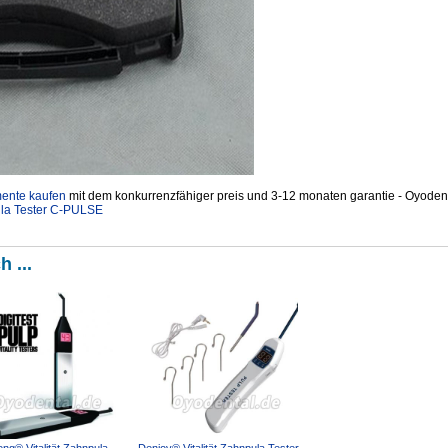
mente kaufen
mit dem konkurrenzfähiger preis und 3-12 monaten garantie - Oyodent
la Tester C-PULSE
h ...
ng® Vitalität Zahnpula
Denjoy® Vitalität Zahnpula Tester