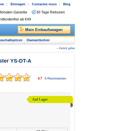
gen
|
Eintragen
|
Contactez-nous
|
Blog
Monaten Garantie
30 Tage Retouren
ndkostenfrei ab €49
Mein Einkaufswagen
raschallspitzen
Diamantbohrer
« Zurück gehen
ster YS-DT-A
4.7
6
Rezensionen
Auf Lager