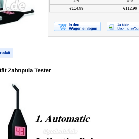
2-4
5-9
€114.99
€112.99
produit
tät Zahnpula Tester