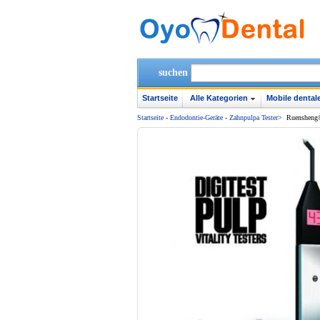
suchen
Startseite
Alle Kategorien
Mobile dentale
Startseite
-
Endodontie-Geräte
-
Zahnpulpa Tester
>
Ruensheng®