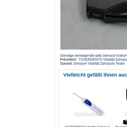
Günstige dentalgeräte
‎ und
zahnarzt instru
Précédent:
YUSENDENT® Vitalität Zahnpu
Suivant:
Denjoy® Vitalität Zahnpula Tester
Vielleicht gefällt Ihnen auc
YUSENDENT® Vitalität Zahnpula
Ruenshe