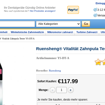
Einlog
lhr Dentalgeräte Günstig Online Anbieter
3-12 
Neu auf oyodental.de?
Hot Produkte anzeigen!
Versa
inheit
Winkelstücke Zahnmedizin
Mikromotor zahnarzt
Turbine Zahnarzt
Ult
 Vitalität Zahnpula Tester YS-DT-A
Ruensheng® Vitalität Zahnpula Te
Artikelnummer
YS-DT-A
Hersteller:
Ruensheng
€117.99
Sofort Kaufen:
Menge:
Je mehr Sie kaufen, desto mehr sparen: