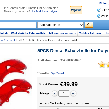
Einlog
lhr Dentalgeräte Günstig Online Anbieter
3-12 
Neu auf oyodental.de?
Hot Produkte anzeigen!
Versa
inheit
Winkelstücke Zahnmedizin
Mikromotor zahnarzt
Turbine Zahnarzt
Ult
mpe Schutzbrille
>
5PCS Dental Schutzbrille für Polymerisationslampe Dental
5PCS Dental Schutzbrille für Pol
Artikelnummer
OYODE000045
Hersteller:
Oyo Dental
€39.99
Sofort Kaufen:
Menge:
Je mehr Sie kaufen, desto mehr sparen: