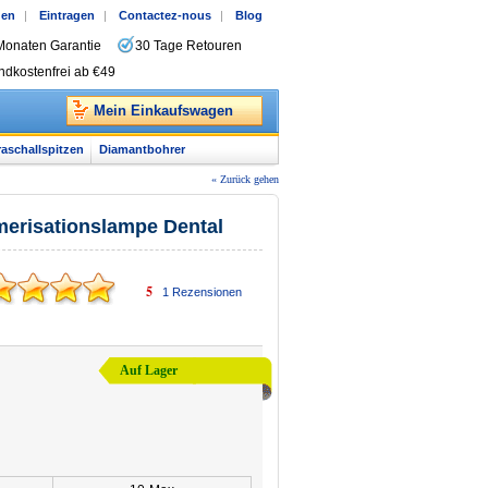
gen
|
Eintragen
|
Contactez-nous
|
Blog
Monaten Garantie
30 Tage Retouren
ndkostenfrei ab €49
Mein Einkaufswagen
raschallspitzen
Diamantbohrer
« Zurück gehen
ymerisationslampe Dental
5
1
Rezensionen
Auf Lager