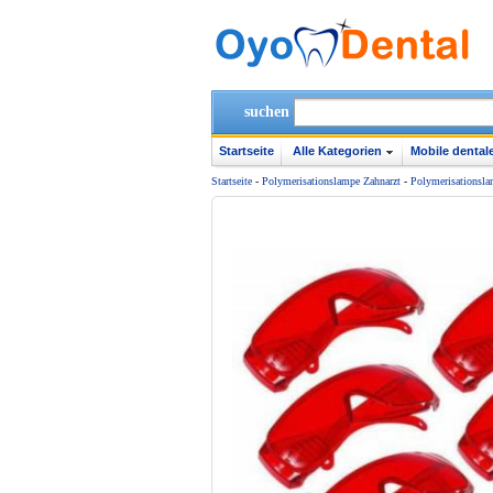
suchen
Startseite
Alle Kategorien
Mobile dentale
Startseite
-
Polymerisationslampe Zahnarzt
-
Polymerisationsla