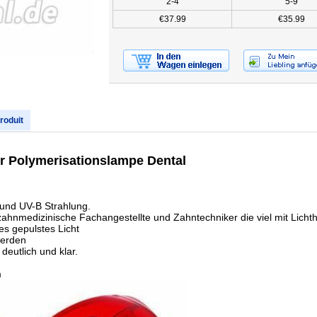
2-4
5-9
€37.99
€35.99
produit
ür Polymerisationslampe Dental
 und UV-B Strahlung.
zahnmedizinische Fachangestellte und Zahntechniker die viel mit Lichth
kes gepulstes Licht
werden
deutlich und klar.
m