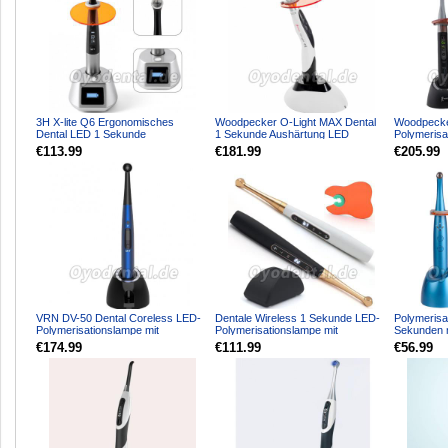
3H X-lite Q6 Ergonomisches
Woodpecker O-Light MAX Dental
Woodpecke
Dental LED 1 Sekunde
1 Sekunde Aushärtung LED
Polymerisa
Polymerisationsgerät Kabellos mi...
Polymerisationslampe Meta...
Sek. Aushär
€113.99
€181.99
€205.99
VRN DV-50 Dental Coreless LED-
Dentale Wireless 1 Sekunde LED-
Polymerisa
Polymerisationslampe mit
Polymerisationslampe mit
Sekunden 
Karieserkennung und Licht...
Karieserkennung 6 Modi 1...
㎡
€174.99
€111.99
€56.99