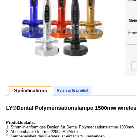
Sofor
Men
Je me
Spécifications
Avis sur le produit
LY®Dental Polymerisationslampe 1500mw wirele
Produktdetails:
1. Stromlinienförmiges Design für Dental Polymerisationslampe 1500mw.
2. Abnehmbarer Griff mit 2200mAh Akku.
3. Lampeneinheit des Gerätes ist einfach zu verwenden.