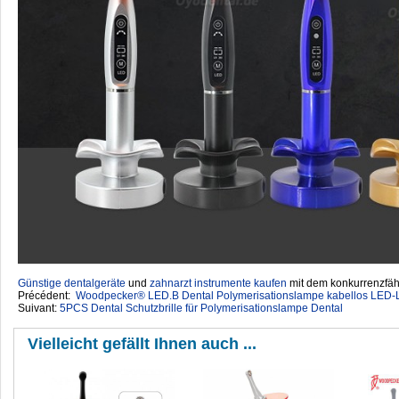
Günstige dentalgeräte
‎ und
zahnarzt instrumente kaufen
mit dem konkurrenzfähi
Précédent:
Woodpecker® LED.B Dental Polymerisationslampe kabellos LED
Suivant:
5PCS Dental Schutzbrille für Polymerisationslampe Dental
Vielleicht gefällt Ihnen auch ...