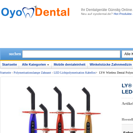
lhr Dentalgeräte Günstig Online
Neu auf oyodental.de?
Hot Produkte 
suchen
Startseite
Alle Kategorien
Mobile dentaleinheit
Winkelstücke Zahnmedizin
Startseite
-
Polymerisationslampe Zahnarzt
-
LED Lichtpolymerisation Kabellos
>
LY® Wireless Dental Poly
LY® 
LED
Artik
Herstel