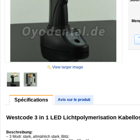
Sofor
Men
View larger image
Spécifications
Avis sur le produit
Westcode 3 in 1 LED Lichtpolymerisation Kabello
Beschreibung:
– 3 Modi: stark, allmählich stark, Blitz;