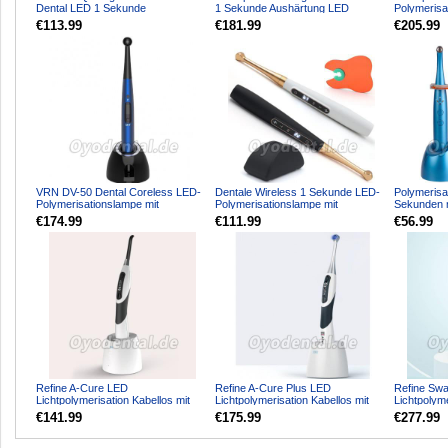
Dental LED 1 Sekunde
1 Sekunde Aushärtung LED
Polymerisa
Polymerisationsgerät Kabellos mi...
Polymerisationslampe Meta...
Sek. Aushär
€113.99
€181.99
€205.99
VRN DV-50 Dental Coreless LED-
Dentale Wireless 1 Sekunde LED-
Polymerisa
Polymerisationslampe mit
Polymerisationslampe mit
Sekunden 
Karieserkennung und Licht...
Karieserkennung 6 Modi 1...
㎡
€174.99
€111.99
€56.99
Refine A-Cure LED
Refine A-Cure Plus LED
Refine Sw
Lichtpolymerisation Kabellos mit
Lichtpolymerisation Kabellos mit
Lichtpolyme
Lichtmessgerät
Lichtmessgerät & Kariese...
Breites Sp
€141.99
€175.99
€277.99