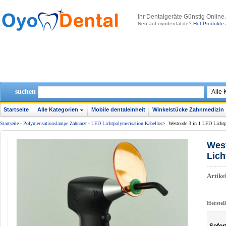
lhr Dentalgeräte Günstig Online
Neu auf oyodental.de?
Hot Produkte 
suchen
Startseite
Alle Kategorien
Mobile dentaleinheit
Winkelstücke Zahnmedizin
Startseite
-
Polymerisationslampe Zahnarzt
-
LED Lichtpolymerisation Kabellos
>
Westcode 3 in 1 LED Lichtp
West
Lich
Artik
Herstel