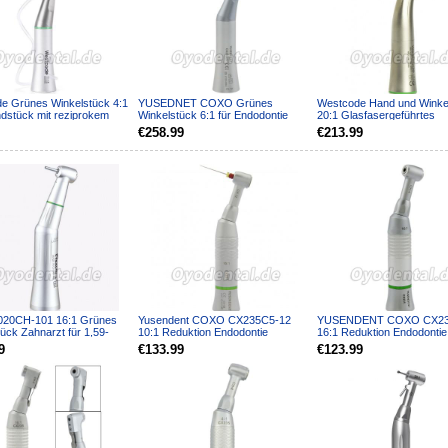
e Grünes Winkelstück 4:1
YUSEDNET COXO Grünes
Westcode Hand und Winke
dstück mit reziprokem
Winkelstück 6:1 für Endodontie
20:1 Glasfasergeführtes
ximalem Rep...
Kompatibel mit Dentsply Siro...
Handstück
€258.99
€213.99
1020CH-101 16:1 Grünes
Yusendent COXO CX235C5-12
YUSENDENT COXO CX23
ück Zahnarzt für 1,59-
10:1 Reduktion Endodontie
16:1 Reduktion Endodontie
 Bohrer
Winkelstück 90°Handstück Han...
Winkelstück Druckknopf H
9
€133.99
€123.99