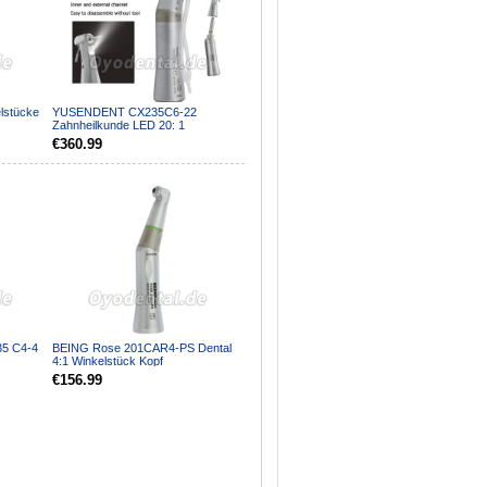
lstücke
YUSENDENT CX235C6-22
Zahnheilkunde LED 20: 1
Gegenstück Handstück für
€360.99
Implantatc...
5 C4-4
BEING Rose 201CAR4-PS Dental
4:1 Winkelstück Kopf
ands...
einschrauben KaVo Intramatic k...
€156.99