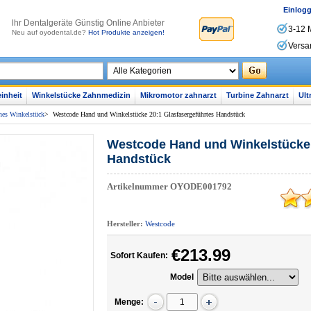
Einlog
lhr Dentalgeräte Günstig Online Anbieter
3-12 
Neu auf oyodental.de?
Hot Produkte anzeigen!
Versa
inheit
Winkelstücke Zahnmedizin
Mikromotor zahnarzt
Turbine Zahnarzt
Ult
nes Winkelstück
>
Westcode Hand und Winkelstücke 20:1 Glasfasergeführtes Handstück
Westcode Hand und Winkelstücke 
Handstück
Artikelnummer
OYODE001792
Hersteller:
Westcode
€213.99
Sofort Kaufen:
Model
Menge: