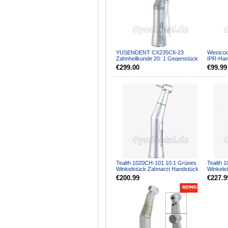
YUSENDENT CX235C6-23
Westcod
Zahnheilkunde 20: 1 Gegenstück
IPR-Han
Handstück für Implantatchiru...
interpro
€299.00
€99.99
Tealth 1020CH-101 10:1 Grünes
Tealth 
Winkelstück Zahnarzt Handstück
Winkelst
1,60 mm
€200.99
€227.9