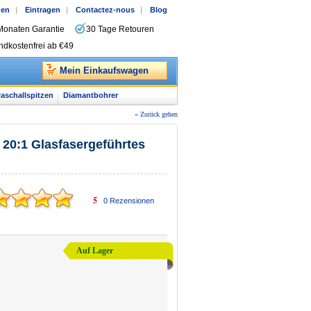
gen
|
Eintragen
|
Contactez-nous
|
Blog
Monaten Garantie
30 Tage Retouren
ndkostenfrei ab €49
Mein Einkaufswagen
raschallspitzen
Diamantbohrer
« Zurück gehen
20:1 Glasfasergeführtes
5
0
Rezensionen
Auf Lager