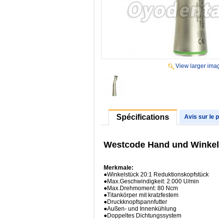
View larger ima
Spécifications
Avis sur le 
Westcode Hand und Winkels
Merkmale:
●Winkelstück 20:1 Reduktionskopfstück
●Max.Geschwindigkeit: 2.000 U/min
●Max.Drehmoment: 80 Ncm
●Titankörper mit kratzfestem
●Druckknopfspannfutter
●Außen- und Innenkühlung
●Doppeltes Dichtungssystem