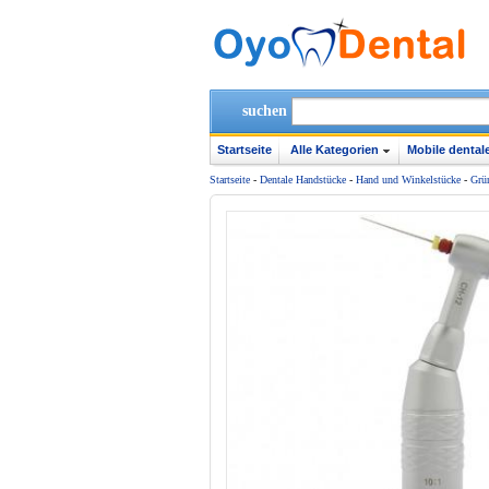
suchen
Startseite
Alle Kategorien
Mobile dentale
Startseite
-
Dentale Handstücke
-
Hand und Winkelstücke
-
Grü