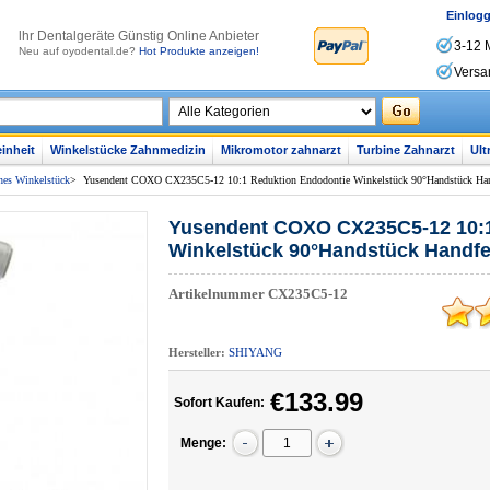
Einlog
lhr Dentalgeräte Günstig Online Anbieter
3-12 
Neu auf oyodental.de?
Hot Produkte anzeigen!
Versa
inheit
Winkelstücke Zahnmedizin
Mikromotor zahnarzt
Turbine Zahnarzt
Ult
nes Winkelstück
>
Yusendent COXO CX235C5-12 10:1 Reduktion Endodontie Winkelstück 90°Handstück Han
Yusendent COXO CX235C5-12 10:1
Winkelstück 90°Handstück Handfe
Artikelnummer
CX235C5-12
Hersteller:
SHIYANG
€133.99
Sofort Kaufen:
Menge: