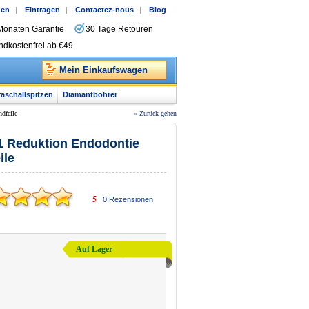
gen
|
Eintragen
|
Contactez-nous
|
Blog
Monaten Garantie
30 Tage Retouren
ndkostenfrei ab €49
Mein Einkaufswagen
raschallspitzen
Diamantbohrer
dfeile
« Zurück gehen
 Reduktion Endodontie
ile
5
0
Rezensionen
Auf Lager