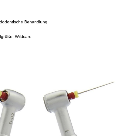
endodontische Behandlung
rdgröße, Wildcard