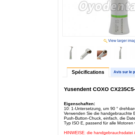
View larger ima
Spécifications
Avis sur le 
Yusendent COXO CX235C5-1
Eigenschaften:
10: 1-Untersetzung, um 90 ° drehbar
Verwenden Sie die handgebrauchte 
Push-Button-Chuck, einfach, die Dat
Typ ISO E, passend für alle Motore
HINWEISE: die handgebrauchsdatei / h