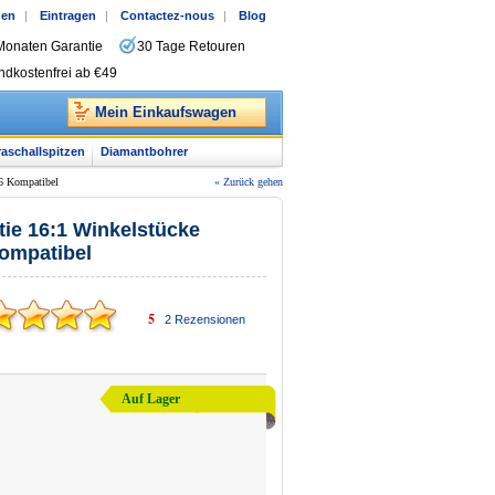
gen
|
Eintragen
|
Contactez-nous
|
Blog
Monaten Garantie
30 Tage Retouren
ndkostenfrei ab €49
Mein Einkaufswagen
raschallspitzen
Diamantbohrer
 Kompatibel
« Zurück gehen
e 16:1 Winkelstücke
ompatibel
5
2
Rezensionen
Auf Lager