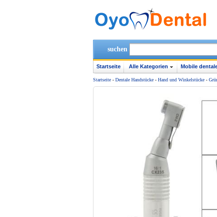
suchen
Startseite
Alle Kategorien
Mobile dentale
Startseite
-
Dentale Handstücke
-
Hand und Winkelstücke
-
Grü