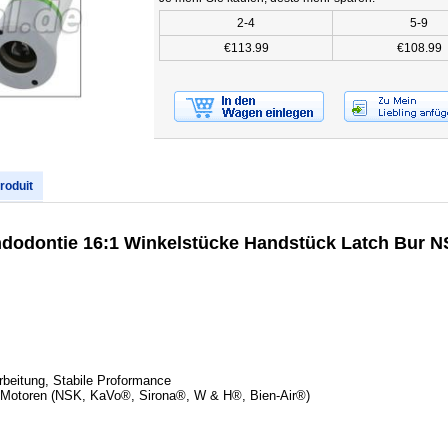
2-4
5-9
€113.99
€108.99
produit
dontie 16:1 Winkelstücke Handstück Latch Bur N
rbeitung, Stabile Proformance
 Motoren (NSK, KaVo®, Sirona®, W & H®, Bien-Air®)