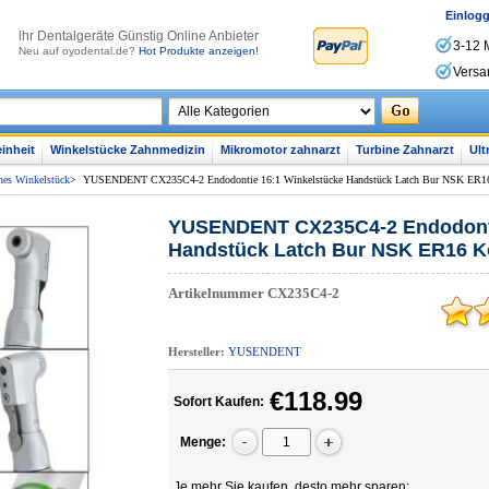
Einlog
lhr Dentalgeräte Günstig Online Anbieter
3-12 
Neu auf oyodental.de?
Hot Produkte anzeigen!
Versa
inheit
Winkelstücke Zahnmedizin
Mikromotor zahnarzt
Turbine Zahnarzt
Ult
nes Winkelstück
>
YUSENDENT CX235C4-2 Endodontie 16:1 Winkelstücke Handstück Latch Bur NSK ER16
YUSENDENT CX235C4-2 Endodonti
Handstück Latch Bur NSK ER16 K
Artikelnummer
CX235C4-2
Hersteller:
YUSENDENT
€118.99
Sofort Kaufen:
Menge:
Je mehr Sie kaufen, desto mehr sparen: