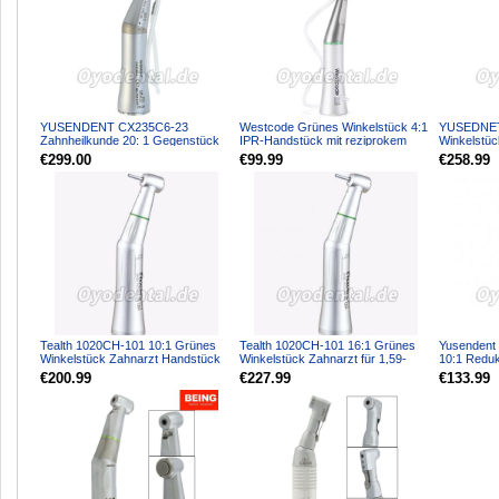
YUSENDENT CX235C6-23
Westcode Grünes Winkelstück 4:1
YUSEDNET
Zahnheilkunde 20: 1 Gegenstück
IPR-Handstück mit reziprokem
Winkelstüc
Handstück für Implantatchiru...
interproximalem Rep...
Kompatibel 
€299.00
€99.99
€258.99
Tealth 1020CH-101 10:1 Grünes
Tealth 1020CH-101 16:1 Grünes
Yusenden
Winkelstück Zahnarzt Handstück
Winkelstück Zahnarzt für 1,59-
10:1 Reduk
1,60 mm Bohrer
Winkelstüc
€200.99
€227.99
€133.99