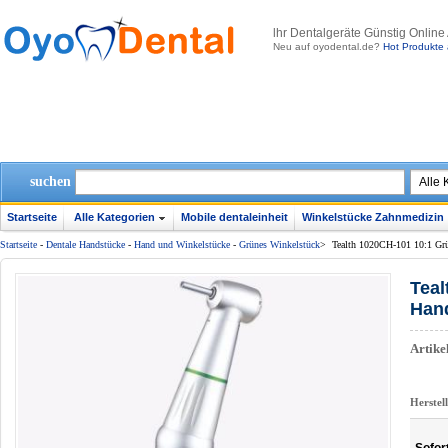
lhr Dentalgeräte Günstig Online
Neu auf oyodental.de?
Hot Produkte 
suchen
Startseite
Alle Kategorien
Mobile dentaleinheit
Winkelstücke Zahnmedizin
Startseite
-
Dentale Handstücke
-
Hand und Winkelstücke
-
Grünes Winkelstück
>
Tealth 1020CH-101 10:1 Grü
Teal
Han
Artik
Herstel