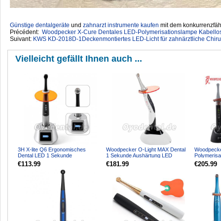
Günstige dentalgeräte
‎ und
zahnarzt instrumente kaufen
mit dem konkurrenzfähi
Précédent:
Woodpecker X-Cure Dentales LED-Polymerisationslampe Kabello
Suivant:
KWS KD-2018D-1Deckenmontiertes LED-Licht für zahnärztliche Chirur
Vielleicht gefällt Ihnen auch ...
3H X-lite Q6 Ergonomisches
Woodpecker O-Light MAX Dental
Woodpecke
Dental LED 1 Sekunde
1 Sekunde Aushärtung LED
Polymerisa
Polymerisationsgerät Kabellos mi...
Polymerisationslampe Meta...
Sek. Aushär
€113.99
€181.99
€205.99