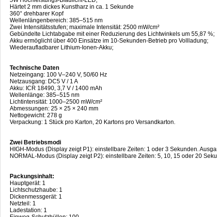
Härtet 2 mm dickes Kunstharz in ca. 1 Sekunde
360° drehbarer Kopf
Wellenlängenbereich: 385–515 nm
Zwei Intensitätsstufen; maximale Intensität: 2500 mW/cm²
Gebündelte Lichtabgabe mit einer Reduzierung des Lichtwinkels um 55,87 %;
Akku ermöglicht über 400 Einsätze im 10-Sekunden-Betrieb pro Vollladung;
Wiederaufladbarer Lithium-Ionen-Akku;
Technische Daten
Netzeingang: 100 V–240 V, 50/60 Hz
Netzausgang: DC5 V / 1 A
Akku: ICR 18490, 3,7 V / 1400 mAh
Wellenlänge: 385–515 nm
Lichtintensität: 1000–2500 mW/cm²
Abmessungen: 25 × 25 × 240 mm
Nettogewicht: 278 g
Verpackung: 1 Stück pro Karton, 20 Kartons pro Versandkarton.
Zwei Betriebsmodi
HIGH-Modus (Display zeigt P1): einstellbare Zeiten: 1 oder 3 Sekunden. Aus
NORMAL-Modus (Display zeigt P2): einstellbare Zeiten: 5, 10, 15 oder 20 Se
Packungsinhalt:
Hauptgerät: 1
Lichtschutzhaube: 1
Dickenmessgerät: 1
Netzteil: 1
Ladestation: 1
Einweg-Schutzhüllen: 100