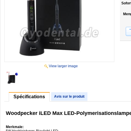
Sofor
Men
View larger image
Spécifications
Avis sur le produit
Woodpecker iLED Max LED-Polymerisationslampe 
Merkmale:
5W Hochleistungs-Blaulicht-LED;