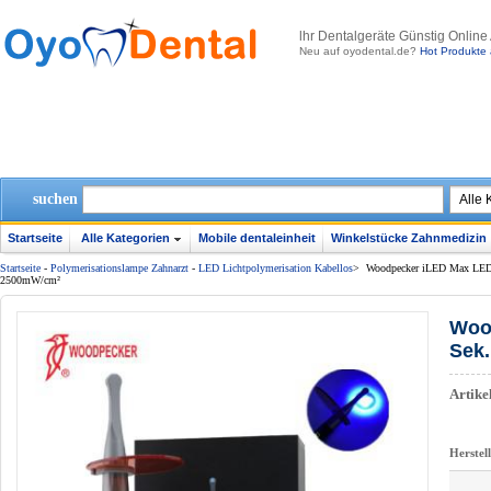
lhr Dentalgeräte Günstig Online
Neu auf oyodental.de?
Hot Produkte 
suchen
Startseite
Alle Kategorien
Mobile dentaleinheit
Winkelstücke Zahnmedizin
Startseite
-
Polymerisationslampe Zahnarzt
-
LED Lichtpolymerisation Kabellos
>
Woodpecker iLED Max LED-P
2500mW/cm²
Woo
Sek.
Artik
Herstel