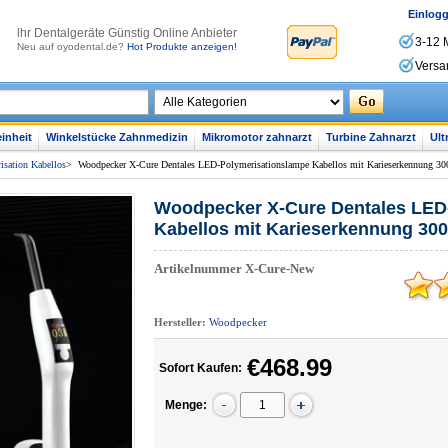
Einlog
lhr Dentalgeräte Günstig Online Anbieter
3-12 
Neu auf oyodental.de?
Hot Produkte anzeigen!
Versa
inheit
Winkelstücke Zahnmedizin
Mikromotor zahnarzt
Turbine Zahnarzt
Ult
sation Kabellos
>
Woodpecker X-Cure Dentales LED-Polymerisationslampe Kabellos mit Karieserkennung 
Woodpecker X-Cure Dentales LED
Kabellos mit Karieserkennung 3
Artikelnummer
X-Cure-New
Hersteller:
Woodpecker
€468.99
Sofort Kaufen:
Menge: