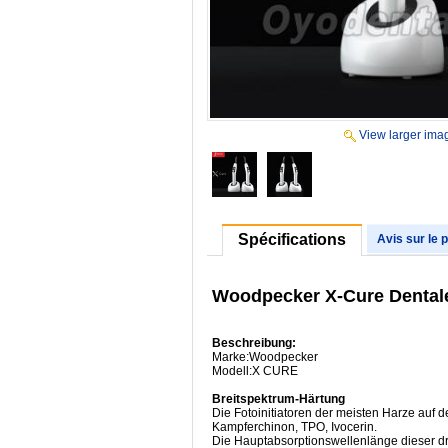
View larger ima
Spécifications
Avis sur le 
Woodpecker X-Cure Dental
Beschreibung:
Marke:Woodpecker
Modell:X CURE
Breitspektrum-Härtung
Die Fotoinitiatoren der meisten Harze auf 
Kampferchinon, TPO, Ivocerin.
Die Hauptabsorptionswellenlänge dieser dr