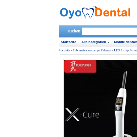
suchen
Startseite
Alle Kategorien
Mobile dentale
Startseite
-
Polymerisationslampe Zahnarzt
-
LED Lichtpolymeri