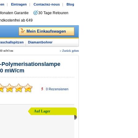
gen
|
Eintragen
|
Contactez-nous
|
Blog
Monaten Garantie
30 Tage Retouren
ndkostenfrei ab €49
Mein Einkaufswagen
raschallspitzen
Diamantbohrer
3000 mW/cm
« Zurück gehen
-Polymerisationslampe
000 mW/cm
5
0
Rezensionen
Auf Lager