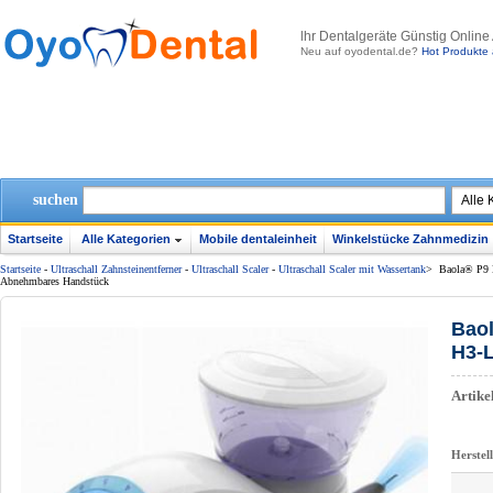
lhr Dentalgeräte Günstig Online
Neu auf oyodental.de?
Hot Produkte 
suchen
Startseite
Alle Kategorien
Mobile dentaleinheit
Winkelstücke Zahnmedizin
Startseite
-
Ultraschall Zahnsteinentferner
-
Ultraschall Scaler
-
Ultraschall Scaler mit Wassertank
>
Baola® P9 L
Abnehmbares Handstück
Baol
H3-
Artik
Herstel