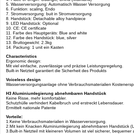
5. Wasserversorgung: Automatisch Wasser Versorgung
6. Funktion: scaling, Endo
7. Stromversorgung: buit in Stromversorgung
8. Handstück: Detachable alloy handpiece
9. LED Handstück: Optional
10. CE: CE certificate
11. Farbe des Hauptgeräts: Blue and white
12. Farbe des Handstück: blue, silver
13. Bruttogewicht: 2.3kg
14. Packung: 1 unit ein Kasten
Characteristics
Ergonomic design:
Mit viel einfache, zuverlässige und präzise Leistungsregelung.
Built-in Netzteil garantiert die Sicherheit des Produkts
Voiceless design
Wasserversorgungsanlage ohne Verbrauchsmaterialien Kostenerspa
H3 Aluminiumlegierung abnehmbaren Handstück
Keine Risse, mehr komfortabler.
Schutzhülle verhindert Kabelbruch und erstreckt Lebensdauer.
Ermittelt nationale Patente
Vorteile:
1.Keine Verbrauchsmaterialien in Wasserversorgung.
2.Mit kein Knacken Aluminiumlegierung abnehmbaren Handstück (LE
3.Built-in Netzteil mit kleineren Volumen ist viel sicherer, bequemer 