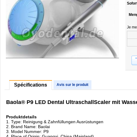
Sofor
Men
Je me
Spécifications
Avis sur le produit
Baola® P9 LED Dental UltraschallScaler mit Was
Produktdetails
1. Type: Reinigung & Zahnfüllungen Ausrüstungen
2. Brand Name: Baolai
3. Model Nummer: P9
4. Place of Origin: Guangxi, China (Mainland)