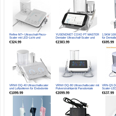
Refine M7+ Ultraschall-Piezo-
YUSENDNET COXO PT MASTER
1.5KW 100
Scaler mit LED-Licht und
Dentaler Ultraschall-Scaler und
für Dental
Wasserflasche
Air-Polisher-Luftstromm...
Wachsausb
€324.99
€2383.99
€695.99
VRN® DQ-40 Ultraschallscaler
VRN® DQ-80 Ultraschallscaler mit
VRN-Q5 Den
und Luftpolieren für Endodontie
Pulverstrahlgerät Parodontale
Scaler-LE
Parodontale Skalier...
Skalierung Wurzel...
Schmerzfre
€1099.99
€2099.99
€637.99