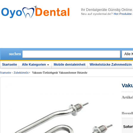
lhr Dentalgeräte Günstig Online
Neu auf oyodental.de?
Hot Produkte 
suchen
Startseite
Alle Kategorien
Mobile dentaleinheit
Winkelstücke Zahnmedizin
Startseite
-
Zubehörteils
>
Vakuum-Tiefziehgerät Vakuumformer Heizrohr
Vaku
Artik
Herstel
Sofor