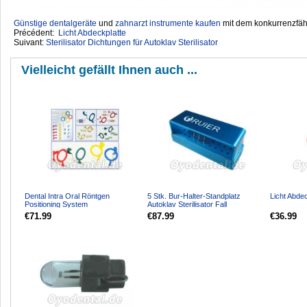
Günstige dentalgeräte
‎ und
zahnarzt instrumente kaufen
mit dem konkurrenzfähi
Précédent:
Licht Abdeckplatte
Suivant:
Sterilisator Dichtungen für Autoklav Sterilisator
Vielleicht gefällt Ihnen auch ...
Dental Intra Oral Röntgen
5 Stk. Bur-Halter-Standplatz
Licht Abdec
Positioning System
Autoklav Sterilisator Fall
€71.99
€87.99
€36.99