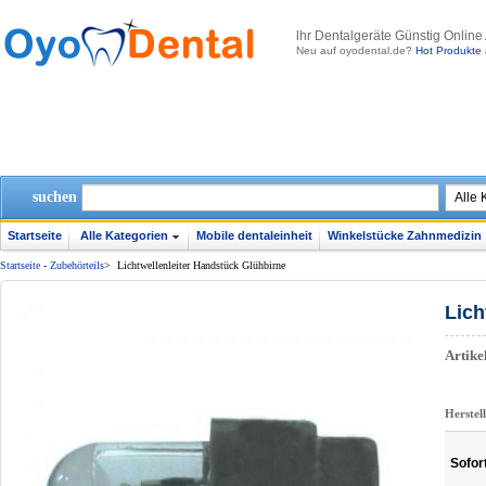
lhr Dentalgeräte Günstig Online
Neu auf oyodental.de?
Hot Produkte 
suchen
Startseite
Alle Kategorien
Mobile dentaleinheit
Winkelstücke Zahnmedizin
Startseite
-
Zubehörteils
>
Lichtwellenleiter Handstück Glühbirne
Lich
Artik
Herstel
Sofor