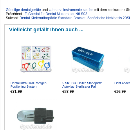
Günstige dentalgeräte
‎ und
zahnarzt instrumente kaufen
mit dem konkurrenzfähi
Précédent:
Fußpedal für Dental Mikromotor N8 S03
Suivant:
Dental Kieferorthopädie Standard Bracket -Sphärische Netzbasis 20
Vielleicht gefällt Ihnen auch ...
Dental Intra Oral Röntgen
5 Stk. Bur-Halter-Standplatz
Licht Abdec
Positioning System
Autoklav Sterilisator Fall
€71.99
€87.99
€36.99