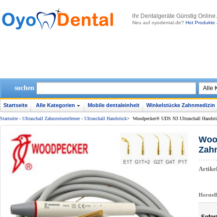
lhr Dentalgeräte Günstig Online
Neu auf oyodental.de?
Hot Produkte 
suchen
Startseite
Alle Kategorien
Mobile dentaleinheit
Winkelstücke Zahnmedizin
Startseite
-
Ultraschall Zahnsteinentferner
-
Ultraschall Handstück
>
Woodpecker® UDS N3 Ultraschall Handstü
Woo
Zahn
Artik
Herstel