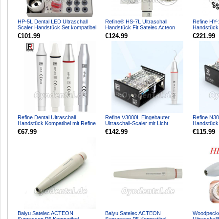
HP-5L Dental LED Ultraschall
Refine® HS-7L Ultraschall
Refine HY-
Scaler Handstück Set kompatibel
Handstück Fit Satelec Acteon
Handstück 
mit EMS PIEZON LED ...
Suprasson P5 LED P5XS LED...
Acteon P5
€101.99
€124.99
€221.99
Refine Dental Ultraschall
Refine V3000L Eingebauter
Refine N30
Handstück Kompatibel mit Refine
Ultraschall-Scaler mit Licht
Handstück 
& EMS
Kompatibel mit SATELEC Wo...
Kompatibel
€67.99
€142.99
€115.99
Baiyu Satelec ACTEON
Baiyu Satelec ACTEON
Woodpeck
Suprasson P5 Kompatibel
Suprasson P5 Kompatibel
Ultraschal