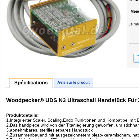
Sofor
Men
Je me
Spécifications
Avis sur le produit
Woodpecker® UDS N3 Ultraschall Handstück Für 
Produktdetails:
1.Integrierter Scaler, Scaling,Endo Funktionen und Kompatibel mi
2.Das handpiece wird von der Titanlegierung geworfen, um stichhalt
3.abnehmbares, steriliesierbares Handstück
4.Zusammenbauend mit ausgezeichnetem piezo-keramischem, hat d