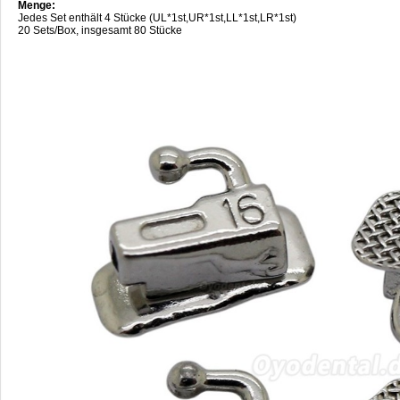
Menge:
Jedes Set enthält 4 Stücke (UL*1st,UR*1st,LL*1st,LR*1st)
20 Sets/Box, insgesamt 80 Stücke