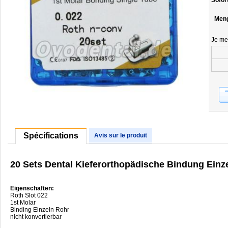
Sofor
Men
Je me
Spécifications
Avis sur le produit
20 Sets Dental Kieferorthopädische Bindung Einze
Eigenschaften:
Roth Slot 022
1st Molar
Binding Einzeln Rohr
nicht konvertierbar