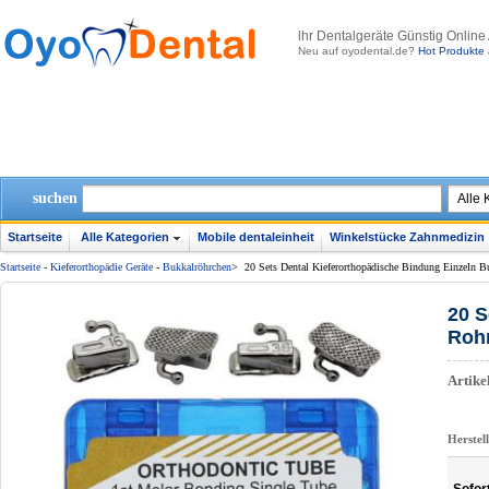
lhr Dentalgeräte Günstig Online
Neu auf oyodental.de?
Hot Produkte 
suchen
Startseite
Alle Kategorien
Mobile dentaleinheit
Winkelstücke Zahnmedizin
Startseite
-
Kieferorthopädie Geräte
-
Bukkalröhrchen
>
20 Sets Dental Kieferorthopädische Bindung Einzeln B
20 S
Rohr
Artik
Herstel