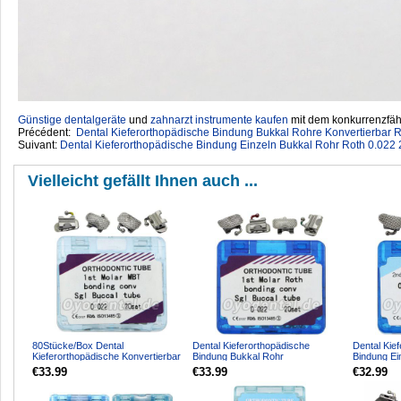
Günstige dentalgeräte
‎ und
zahnarzt instrumente kaufen
mit dem konkurrenzfähi
Précédent:
Dental Kieferorthopädische Bindung Bukkal Rohre Konvertierbar R
Suivant:
Dental Kieferorthopädische Bindung Einzeln Bukkal Rohr Roth 0.022 
Vielleicht gefällt Ihnen auch ...
80Stücke/Box Dental
Dental Kieferorthopädische
Dental Kie
Kieferorthopädische Konvertierbar
Bindung Bukkal Rohr
Bindung Ei
Bukkal Rohr Bindung MBT 0....
Konvertierbar Roth 0.022 1st
0.022 2nd M
€33.99
€33.99
€32.99
Mola...