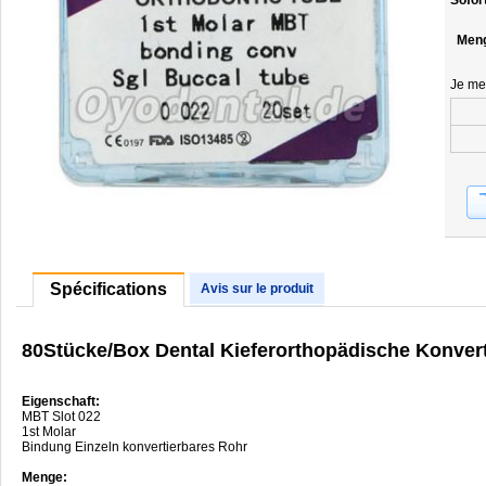
Sofor
Men
Je me
Spécifications
Avis sur le produit
80Stücke/Box Dental Kieferorthopädische Konver
Eigenschaft:
MBT Slot 022
1st Molar
Bindung Einzeln konvertierbares Rohr
Menge: