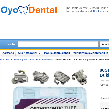
lhr Dentalgeräte Günstig Online
Neu auf oyodental.de?
Hot Produkte 
suchen
Startseite
Alle Kategorien
Mobile dentaleinheit
Winkelstücke Zahnmedizin
Startseite
-
Kieferorthopädie Geräte
-
Bukkalröhrchen
>
80Stücke/Box Dental Kieferorthopädische Konvertier
80St
Bukk
Artik
Herstel