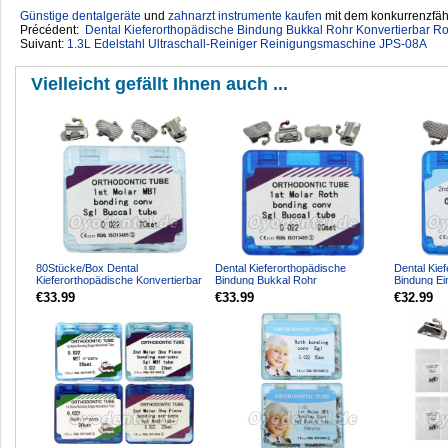
Günstige dentalgeräte
‎ und
zahnarzt instrumente kaufen
mit dem konkurrenzfähi
Précédent:
Dental Kieferorthopädische Bindung Bukkal Rohr Konvertierbar Ro
Suivant:
1.3L Edelstahl Ultraschall-Reiniger Reinigungsmaschine JPS-08A
Vielleicht gefällt Ihnen auch ...
80Stücke/Box Dental
Dental Kieferorthopädische
Dental Kie
Kieferorthopädische Konvertierbar
Bindung Bukkal Rohr
Bindung Ei
Bukkal Rohr Bindung MBT 0....
Konvertierbar Roth 0.022 1st
0.022 2nd M
€33.99
€33.99
€32.99
Mola...