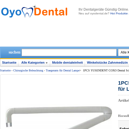
lhr Dentalgeräte Günstig Online
Neu auf oyodental.de?
Hot Produkte 
suchen
Startseite
Alle Kategorien
Mobile dentaleinheit
Winkelstücke Zahnmedizin
Startseite
-
Chirurgische Beleuchtung
-
Traegerarm für Dental Lampe
>
1PCS YUSENDENT COXO Dental Schatte
1PC
für 
Artik
Herstel