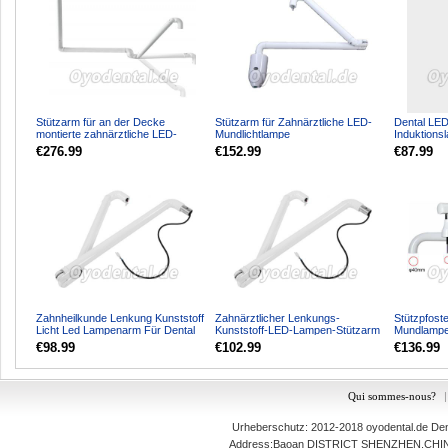
Stützarm für an der Decke
Stützarm für Zahnärztliche LED-
Dental LED
montierte zahnärztliche LED-
Mundlichtlampe
Induktions
Mundlicht-Untersuchungslam...
Aluminiumschalenrahmen
Behandlung
€276.99
€152.99
€87.99
Langlebig
Zahnheilkunde Lenkung Kunststoff
Zahnärztlicher Lenkungs-
Stützpfoste
Licht Led Lampenarm Für Dental
Kunststoff-LED-Lampen-Stützarm
Mundlampen
Unit Stuhl mit O...
für Behandlungsstuhl mit ...
Dentaleinhe
€98.99
€102.99
€136.99
Qui sommes-nous?
|
Urheberschutz: 2012-2018
oyodental.de
Dent
Address:Baoan DISTRICT SHENZHEN,C