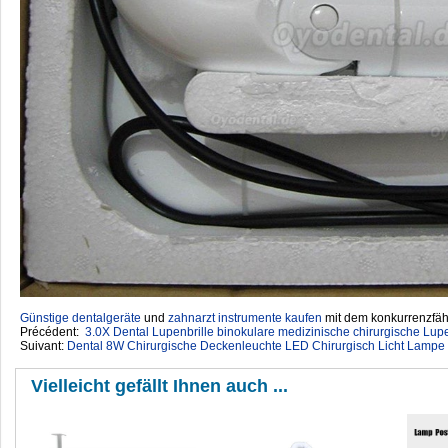
Günstige dentalgeräte
‎ und
zahnarzt instrumente kaufen
mit dem konkurrenzfähi
Précédent:
3.0X Dental Lupenbrille binokulare medizinische chirurgische Lu
Suivant:
Dental 8W Chirurgische Deckenleuchte LED Chirurgisch Licht Lampe 
Vielleicht gefällt Ihnen auch ...