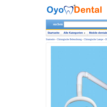
suchen
Startseite
Alle Kategorien
Mobile dentale
Startseite
-
Chirurgische Beleuchtung
-
Chirurgische Lampe
-
D