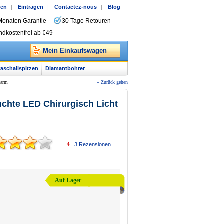
gen
|
Eintragen
|
Contactez-nous
|
Blog
Monaten Garantie
30 Tage Retouren
ndkostenfrei ab €49
Mein Einkaufswagen
raschallspitzen
Diamantbohrer
zarm
« Zurück gehen
chte LED Chirurgisch Licht
4
3
Rezensionen
Auf Lager