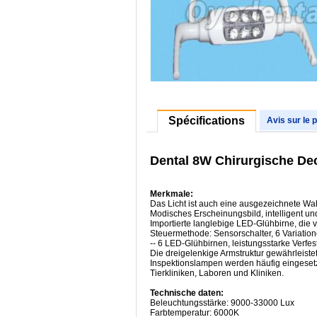
Spécifications
Avis sur le 
Dental 8W Chirurgische De
Merkmale:
Das Licht ist auch eine ausgezeichnete Wah
Modisches Erscheinungsbild, intelligent un
Importierte langlebige LED-Glühbirne, die vi
Steuermethode: Sensorschalter, 6 Variation
-- 6 LED-Glühbirnen, leistungsstarke Verfes
Die dreigelenkige Armstruktur gewährleistet
Inspektionslampen werden häufig eingesetz
Tierkliniken, Laboren und Kliniken.
Technische daten:
Beleuchtungsstärke: 9000-33000 Lux
Farbtemperatur: 6000K