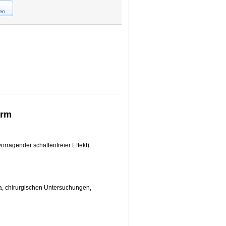
arm
rragender schattenfreier Effekt).
ta, chirurgischen Untersuchungen,