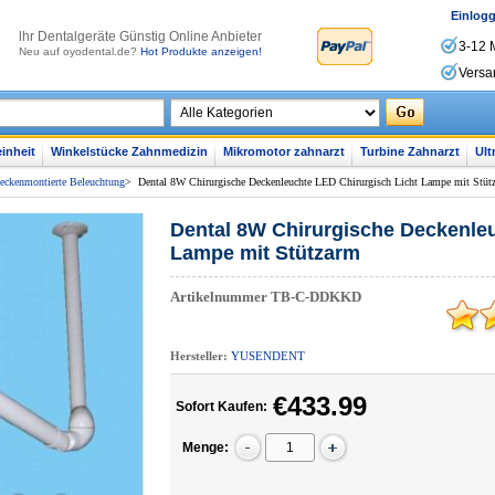
Einlog
lhr Dentalgeräte Günstig Online Anbieter
3-12 
Neu auf oyodental.de?
Hot Produkte anzeigen!
Versa
inheit
Winkelstücke Zahnmedizin
Mikromotor zahnarzt
Turbine Zahnarzt
Ult
eckenmontierte Beleuchtung
>
Dental 8W Chirurgische Deckenleuchte LED Chirurgisch Licht Lampe mit Stüt
Dental 8W Chirurgische Deckenleu
Lampe mit Stützarm
Artikelnummer
TB-C-DDKKD
Hersteller:
YUSENDENT
€433.99
Sofort Kaufen:
Menge: