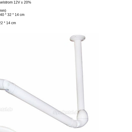
selstrom 12V ± 20%
0mm)
0 * 32 * 14 cm
2 * 14 cm