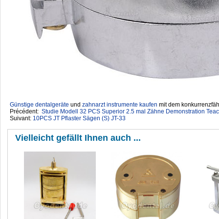
Günstige dentalgeräte
‎ und
zahnarzt instrumente kaufen
mit dem konkurrenzfähi
Précédent:
Studie Modell 32 PCS Superior 2.5 mal Zähne Demonstration Tea
Suivant:
10PCS JT Pflaster Sägen (S) JT-33
Vielleicht gefällt Ihnen auch ...