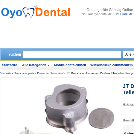
lhr Dentalgeräte Günstig Online
Neu auf oyodental.de?
Hot Produkte 
suchen
Startseite
Alle Kategorien
Mobile dentaleinheit
Winkelstücke Zahnmedizin
Startseite
-
Dentallaborgeräte
-
Presse für Dentallabor
>
JT Dentallabor Aluminium Prothese Fläschchen Kompre
JT D
Teil
Artik
Herstel