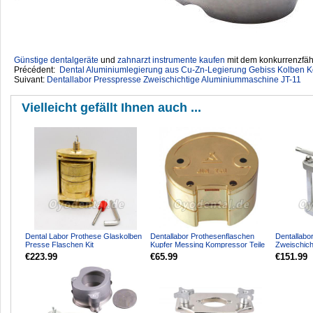
Günstige dentalgeräte
‎ und
zahnarzt instrumente kaufen
mit dem konkurrenzfähi
Précédent:
Dental Aluminiumlegierung aus Cu-Zn-Legierung Gebiss Kolben 
Suivant:
Dentallabor Presspresse Zweischichtige Aluminiummaschine JT-11
Vielleicht gefällt Ihnen auch ...
Dental Labor Prothese Glaskolben
Dentallabor Prothesenflaschen
Dentallabo
Presse Flaschen Kit
Kupfer Messing Kompressor Teile
Zweischich
Oberen/Unteren Messing Glas...
JT-48
Aluminium
€223.99
€65.99
€151.99