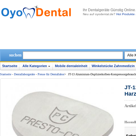
lhr Dentalgeräte Günstig Online
Neu auf oyodental.de?
Hot Produkte 
suchen
Startseite
Alle Kategorien
Mobile dentaleinheit
Winkelstücke Zahnmedizin
Startseite
-
Dentallaborgeräte
-
Presse für Dentallabor
>
JT-13 Aluminium-Duplizierkolben-Kompressorgebrauch
JT-1
Har
Artik
Herstel