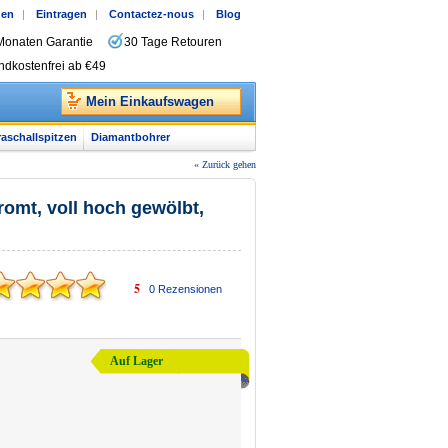
gen
|
Eintragen
|
Contactez-nous
|
Blog
Monaten Garantie
30 Tage Retouren
ndkostenfrei ab €49
Mein Einkaufswagen
raschallspitzen
Diamantbohrer
« Zurück gehen
romt, voll hoch gewölbt,
5
0
Rezensionen
Auf Lager