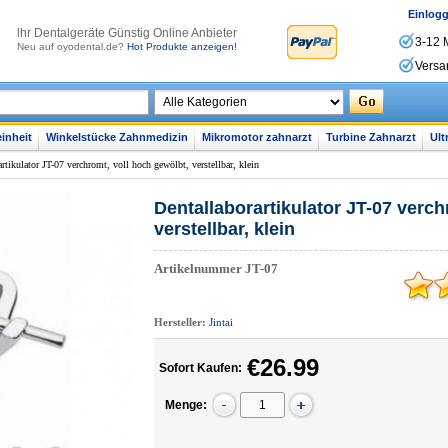
Einlog
lhr Dentalgeräte Günstig Online Anbieter
3-12 
Neu auf oyodental.de?
Hot Produkte anzeigen!
Versa
inheit
Winkelstücke Zahnmedizin
Mikromotor zahnarzt
Turbine Zahnarzt
Ult
rtikulator JT-07 verchromt, voll hoch gewölbt, verstellbar, klein
Dentallaborartikulator JT-07 verch
verstellbar, klein
Artikelnummer
JT-07
Hersteller:
Jintai
€26.99
Sofort Kaufen:
Menge: