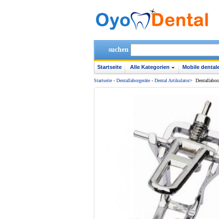
suchen
Startseite
Alle Kategorien
Mobile dentale
Startseite
-
Dentallaborgeräte
-
Dental Artikulator
>
Dentallabora