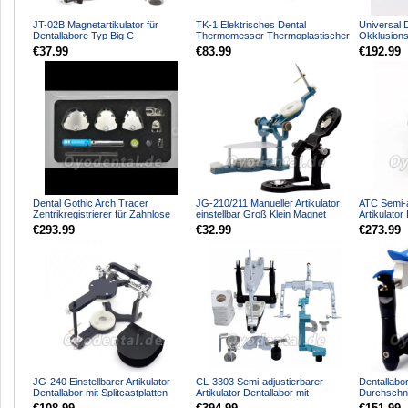
JT-02B Magnetartikulator für
TK-1 Elektrisches Dental
Universal 
Dentallabore Typ Big C
Thermomesser Thermoplastischer
Okklusions
Cutter Orthodontisches H...
Führungspla
€37.99
€83.99
€192.99
Dental Gothic Arch Tracer
JG-210/211 Manueller Artikulator
ATC Semi-a
Zentrikregistrierer für Zahnlose
einstellbar Groß Klein Magnet
Artikulator
Patienten Dentallabor
Dentallabor Alumi...
mit Artex Sp
€293.99
€32.99
€273.99
JG-240 Einstellbarer Artikulator
CL-3303 Semi-adjustierbarer
Dentallabor
Dentallabor mit Splitcastplatten
Artikulator Dentallabor mit
Durchschnit
Gesichtsbogen Transferst...