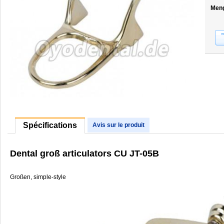
Men
Spécifications
Avis sur le produit
Dental groß articulators CU JT-05B
Großen, simple-style