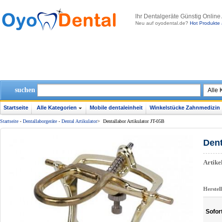
lhr Dentalgeräte Günstig Online
Neu auf oyodental.de?
Hot Produkte 
suchen
Startseite
Alle Kategorien
Mobile dentaleinheit
Winkelstücke Zahnmedizin
Startseite
-
Dentallaborgeräte
-
Dental Artikulator
>
Dentallabor Artikulator JT-05B
Dent
Artik
Herstel
Sofor