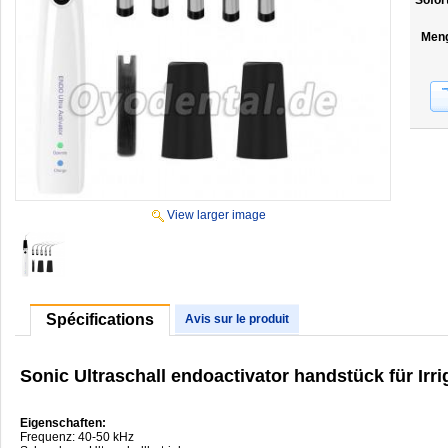
Sofor
Men
View larger image
Spécifications
Avis sur le produit
Sonic Ultraschall endoactivator handstück für Ir
Eigenschaften:
Frequenz: 40-50 kHz