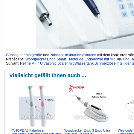
Günstige dentalgeräte
‎ und
zahnarzt instrumente kaufen
mit dem konkurrenzfähi
Précédent:
Woodpecker Endo Smart+ Motor de Endodontie mit mit Hin- und 
Suivant:
Refine PT 7 Ultrasonic Scaler mit Wassertank Schmerzlose Intelligen
Vielleicht gefällt Ihnen auch ...
YAHOPE A3 Kabelloser
Woodpecker Endo 3 Endo Ultra
Westcode 
Ultraschall-Aktivator Endoactivator
Aktivator-Handstück
Ultraschall