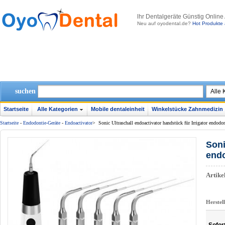
lhr Dentalgeräte Günstig Online
Neu auf oyodental.de?
Hot Produkte 
suchen
Startseite
Alle Kategorien
Mobile dentaleinheit
Winkelstücke Zahnmedizin
Startseite
-
Endodontie-Geräte
-
Endoactivator
>
Sonic Ultraschall endoactivator handstück für Irrigator endod
Soni
endo
Artik
Herstel