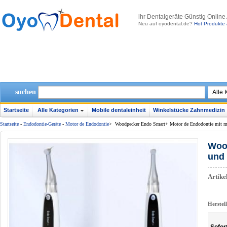
lhr Dentalgeräte Günstig Online
Neu auf oyodental.de?
Hot Produkte 
suchen
Startseite
Alle Kategorien
Mobile dentaleinheit
Winkelstücke Zahnmedizin
Startseite
-
Endodontie-Geräte
-
Motor de Endodontie
>
Woodpecker Endo Smart+ Motor de Endodontie mit m
Wood
und
Artik
Herstel