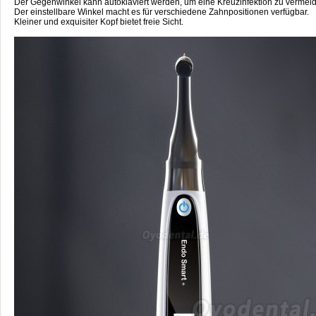
Der Gegenwinkel kann autoklaviert werden, um eine Kreuzinfektion zu vermei
Der einstellbare Winkel macht es für verschiedene Zahnpositionen verfügbar.
Kleiner und exquisiter Kopf bietet freie Sicht.