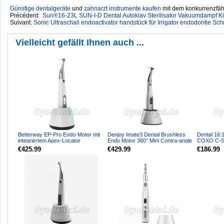
Günstige dentalgeräte
‎ und
zahnarzt instrumente kaufen
mit dem konkurrenzfähi
Précédent:
Sun®16-23L SUN-I-D Dental Autoklav Sterilisator Vakuumdampf Kl
Suivant:
Sonic Ultraschall endoactivator handstück für Irrigator endodontie Sc
Vielleicht gefällt Ihnen auch ...
Betterway EP-Pro Endo-Motor mit
Denjoy Imate3 Dental Brushless
Dental 16:
integriertem Apex-Locator
Endo Motor 360° Mini Contra-angle
COXO C-S
Handpiece
SMART-I P
€425.99
€429.99
€186.99