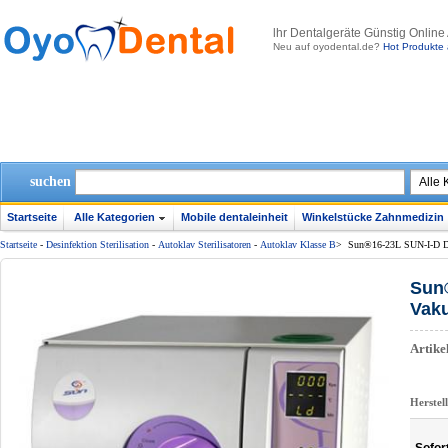
lhr Dentalgeräte Günstig Online
Neu auf oyodental.de?
Hot Produkte 
suchen
Startseite
Alle Kategorien
Mobile dentaleinheit
Winkelstücke Zahnmedizin
Startseite
-
Desinfektion Sterilisation
-
Autoklav Sterilisatoren
-
Autoklav Klasse B
>
Sun®16-23L SUN-I-D Den
Sun®
Vak
Artik
Herstel