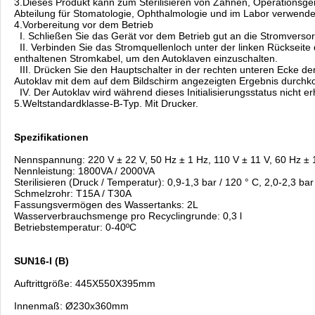
3.Dieses Produkt kann zum Sterilisieren von Zähnen, Operationsge
Abteilung für Stomatologie, Ophthalmologie und im Labor verwende
4.Vorbereitung vor dem Betrieb
I. Schließen Sie das Gerät vor dem Betrieb gut an die Stromverso
II. Verbinden Sie das Stromquellenloch unter der linken Rückseit
enthaltenen Stromkabel, um den Autoklaven einzuschalten.
III. Drücken Sie den Hauptschalter in der rechten unteren Ecke der 
Autoklav mit dem auf dem Bildschirm angezeigten Ergebnis durch
IV. Der Autoklav wird während dieses Initialisierungsstatus nicht erh
5.Weltstandardklasse-B-Typ. Mit Drucker.
Spezifikationen
Nennspannung: 220 V ± 22 V, 50 Hz ± 1 Hz, 110 V ± 11 V, 60 Hz ± 
Nennleistung: 1800VA / 2000VA
Sterilisieren (Druck / Temperatur): 0,9-1,3 bar / 120 ° C, 2,0-2,3 bar
Schmelzrohr: T15A / T30A
Fassungsvermögen des Wassertanks: 2L
Wasserverbrauchsmenge pro Recyclingrunde: 0,3 l
Betriebstemperatur: 0-40ºC
SUN16-I (B)
Auftrittgröße: 445X550X395mm
Innenmaß: Ø230x360mm