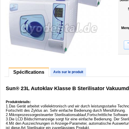
Sofor
Men
Spécifications
Avis sur le produit
Sun® 23L Autoklav Klasse B Sterilisator Vakuum
Produktdetails:
1.Das Gerät arbeitet vollelektronisch und wir durch leistungsstarke Techno
Fortschritt des Zyklus an. Sehr einfache Bedienung durch Menüführung.
2.Mikroprozessorgesteuerter Sterilisationsablauf,Fortschrittliche Software
3.Die LCD Bildschirmanzeige sorgt für eine einfache Bedienung. Der Steril
4.Mit den Auszeichnungen in Anzeige-Parameter, automatische Auswertun
ist diese Art Sterilisator ein zuverlässiges Produkt.