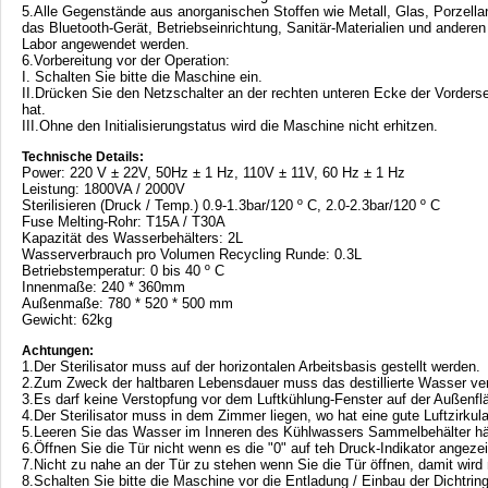
5.Alle Gegenstände aus anorganischen Stoffen wie Metall, Glas, Porzellan e
das Bluetooth-Gerät, Betriebseinrichtung, Sanitär-Materialien und anderen
Labor angewendet werden.
6.Vorbereitung vor der Operation:
I. Schalten Sie bitte die Maschine ein.
II.Drücken Sie den Netzschalter an der rechten unteren Ecke der Vordersei
hat.
III.Ohne den Initialisierungstatus wird die Maschine nicht erhitzen.
Technische Details:
Power: 220 V ± 22V, 50Hz ± 1 Hz, 110V ± 11V, 60 Hz ± 1 Hz
Leistung: 1800VA / 2000V
Sterilisieren (Druck / Temp.) 0.9-1.3bar/120 º C, 2.0-2.3bar/120 º C
Fuse Melting-Rohr: T15A / T30A
Kapazität des Wasserbehälters: 2L
Wasserverbrauch pro Volumen Recycling Runde: 0.3L
Betriebstemperatur: 0 bis 40 º C
Innenmaße: 240 * 360mm
Außenmaße: 780 * 520 * 500 mm
Gewicht: 62kg
Achtungen:
1.Der Sterilisator muss auf der horizontalen Arbeitsbasis gestellt werden.
2.Zum Zweck der haltbaren Lebensdauer muss das destillierte Wasser ve
3.Es darf keine Verstopfung vor dem Luftkühlung-Fenster auf der Außenflä
4.Der Sterilisator muss in dem Zimmer liegen, wo hat eine gute Luftzirkula
5.Leeren Sie das Wasser im Inneren des Kühlwassers Sammelbehälter hä
6.Öffnen Sie die Tür nicht wenn es die "0" auf teh Druck-Indikator angezei
7.Nicht zu nahe an der Tür zu stehen wenn Sie die Tür öffnen, damit wird 
8.Schalten Sie bitte die Maschine vor die Entladung / Einbau der Dichtring