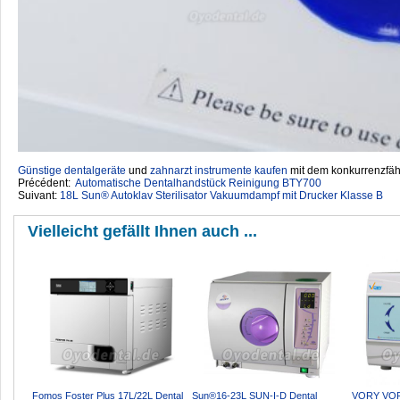
Günstige dentalgeräte
‎ und
zahnarzt instrumente kaufen
mit dem konkurrenzfähi
Précédent:
Automatische Dentalhandstück Reinigung BTY700
Suivant:
18L Sun® Autoklav Sterilisator Vakuumdampf mit Drucker Klasse B
Vielleicht gefällt Ihnen auch ...
Fomos Foster Plus 17L/22L Dental
Sun®16-23L SUN-I-D Dental
VORY VORY