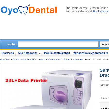
lhr Dentalgeräte Günstig Online
Neu auf oyodental.de?
Hot Produkte 
suchen
Startseite
Alle Kategorien
Mobile dentaleinheit
Winkelstücke Zahnmedizin
Startseite
-
Desinfektion Sterilisation
-
Autoklav Sterilisatoren
-
Autoklav Klasse B
>
Sun® 23L Autoklav Klas
Sun®
Druc
Artik
Herstel