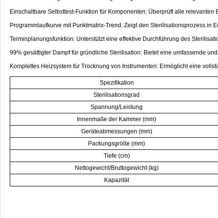
Einschaltbare Selbsttest-Funktion für Komponenten: Überprüft alle relevanten Ba
Programmlaufkurve mit Punktmatrix-Trend: Zeigt den Sterilisationsprozess in Ec
Terminplanungsfunktion: Unterstützt eine effektive Durchführung des Sterilisat
99% gesättigter Dampf für gründliche Sterilisation: Bietet eine umfassende und 
Komplettes Heizsystem für Trocknung von Instrumenten: Ermöglicht eine vollstä
Spezifikation
Sterilisationsgrad
Spannung/Leistung
Innenmaße der Kammer (mm)
Geräteabmessungen (mm)
Packungsgröße (mm)
Tiefe (cm)
Nettogewicht/Bruttogewicht (kg)
Kapazität