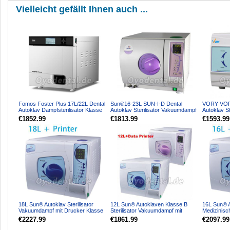
Vielleicht gefällt Ihnen auch ...
Fomos Foster Plus 17L/22L Dental
Sun®16-23L SUN-I-D Dental
VORY VORY
Autoklav Dampfsterilisator Klasse
Autoklav Sterilisator Vakuumdampf
Autoklav S
B mit Drucker
Klasse B mit Drucker
Dampf + D
€1852.99
€1813.99
€1593.99
18L Sun® Autoklav Sterilisator
12L Sun® Autoklaven Klasse B
16L Sun® Au
Vakuumdampf mit Drucker Klasse
Sterilisator Vakuumdampf mit
Medizinisc
B
Drucker
Drucker Kl
€2227.99
€1861.99
€2097.99