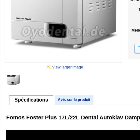
Sofor
Men
View larger image
Spécifications
Avis sur le produit
Fomos Foster Plus 17L/22L Dental Autoklav Dampfs