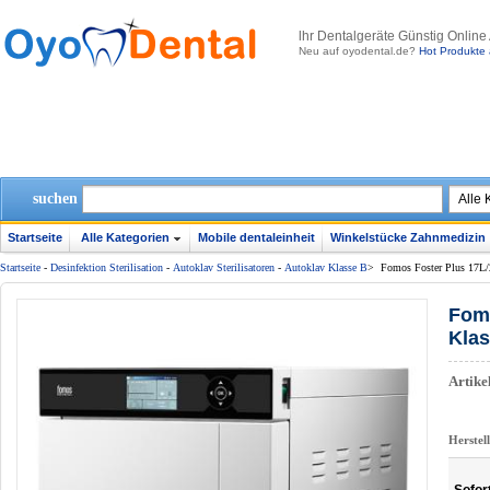
lhr Dentalgeräte Günstig Online
Neu auf oyodental.de?
Hot Produkte 
suchen
Startseite
Alle Kategorien
Mobile dentaleinheit
Winkelstücke Zahnmedizin
Startseite
-
Desinfektion Sterilisation
-
Autoklav Sterilisatoren
-
Autoklav Klasse B
>
Fomos Foster Plus 17L/2
Fomo
Klas
Artik
Herstel