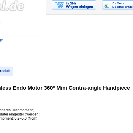
ge
produit
hless Endo Motor 360° Mini Contra-angle Handpiece
, höheres Drehmoment;
atei eingestellt werden;
moment: 0,2–5,0 (Ncm);