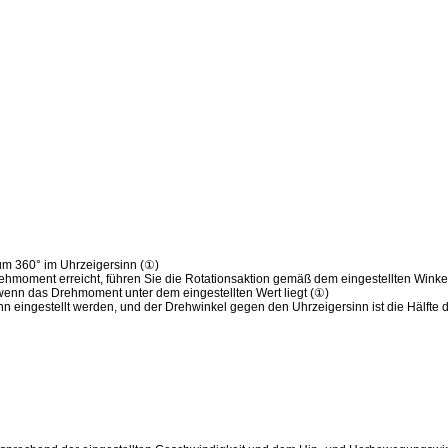
 um 360° im Uhrzeigersinn (①)
hmoment erreicht, führen Sie die Rotationsaktion gemäß dem eingestellten Wink
wenn das Drehmoment unter dem eingestellten Wert liegt (①)
n eingestellt werden, und der Drehwinkel gegen den Uhrzeigersinn ist die Hälfte 