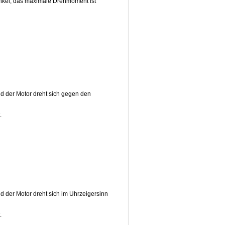
nkel, das maximale Drehmoment ist
nd der Motor dreht sich gegen den
.
d der Motor dreht sich im Uhrzeigersinn
.