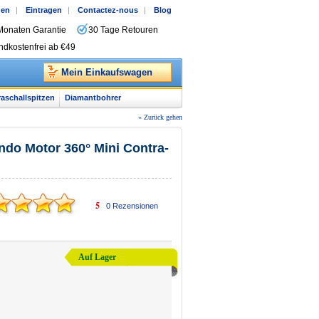
gen
|
Eintragen
|
Contactez-nous
|
Blog
Monaten Garantie
30 Tage Retouren
ndkostenfrei ab €49
Mein Einkaufswagen
raschallspitzen
Diamantbohrer
« Zurück gehen
ndo Motor 360° Mini Contra-
5
0
Rezensionen
Auf Lager