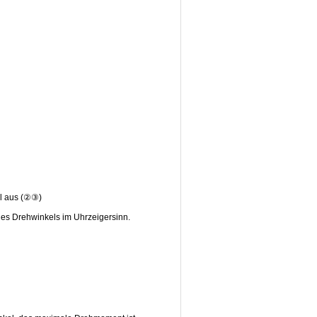
el aus (②③)
des Drehwinkels im Uhrzeigersinn.