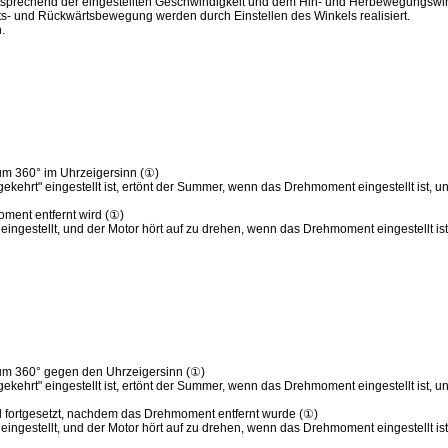
entsprechend der eingestellten Geschwindigkeit und dem Hin- und Herbewegungswi
rts- und Rückwärtsbewegung werden durch Einstellen des Winkels realisiert.
.
 um 360° im Uhrzeigersinn (①)
hrt" eingestellt ist, ertönt der Summer, wenn das Drehmoment eingestellt ist, u
ment entfernt wird (①)
eingestellt, und der Motor hört auf zu drehen, wenn das Drehmoment eingestellt ist
 um 360° gegen den Uhrzeigersinn (①)
hrt" eingestellt ist, ertönt der Summer, wenn das Drehmoment eingestellt ist, un
 fortgesetzt, nachdem das Drehmoment entfernt wurde (①)
eingestellt, und der Motor hört auf zu drehen, wenn das Drehmoment eingestellt ist