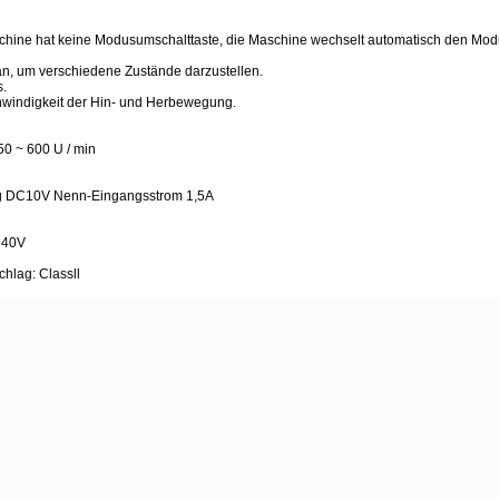
ine hat keine Modusumschalttaste, die Maschine wechselt automatisch den Modu
an, um verschiedene Zustände darzustellen.
s.
chwindigkeit der Hin- und Herbewegung.
0 ~ 600 U / min
g DC10V Nenn-Eingangsstrom 1,5A
240V
hlag: Classll