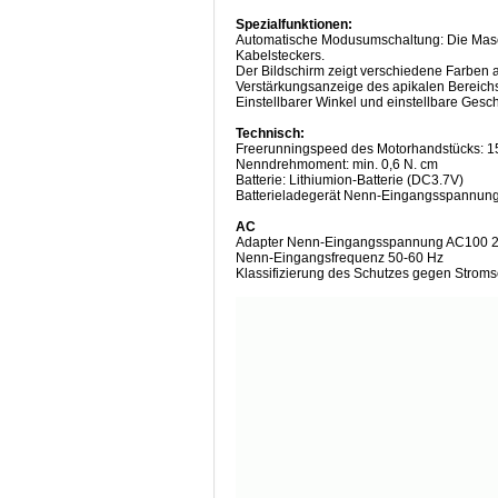
Spezialfunktionen:
Automatische Modusumschaltung: Die Masch
Kabelsteckers.
Der Bildschirm zeigt verschiedene Farben 
Verstärkungsanzeige des apikalen Bereich
Einstellbarer Winkel und einstellbare Ges
Technisch:
Freerunningspeed des Motorhandstücks: 15
Nenndrehmoment: min. 0,6 N. cm
Batterie: Lithiumion-Batterie (DC3.7V)
Batterieladegerät Nenn-Eingangsspannun
AC
Adapter Nenn-Eingangsspannung AC100 
Nenn-Eingangsfrequenz 50-60 Hz
Klassifizierung des Schutzes gegen Stromsc