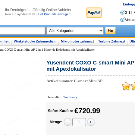
Einlog
lhr Dentalgeräte Günstig Online Anbieter
3-12 
Neu auf oyodental.de?
Hot Produkte anzeigen!
Versa
inheit
Winkelstücke Zahnmedizin
Mikromotor zahnarzt
Turbine Zahnarzt
Ult
ent COXO C-smart Mini AP 2 in 1 Motor de Endodontie mit Apexlokalisator
Yusendent COXO C-smart Mini AP 
mit Apexlokalisator
Artikelnummer
C-smart Mini AP
Hersteller:
YunSheng
€720.99
Sofort Kaufen:
Menge: