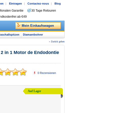
gen
|
Eintragen
|
Contactez-nous
|
Blog
Monaten Garantie
30 Tage Retouren
ndkostenfrei ab €49
Mein Einkaufswagen
raschallspitzen
Diamantbohrer
« Zurück gehen
2 in 1 Motor de Endodontie
5
0
Rezensionen
Auf Lager