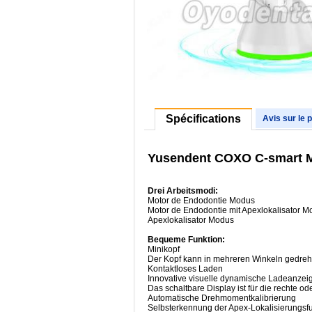
Spécifications
Avis sur le 
Yusendent COXO C-smart Min
Drei Arbeitsmodi:
Motor de Endodontie Modus
Motor de Endodontie mit Apexlokalisator M
Apexlokalisator Modus
Bequeme Funktion:
Minikopf
Der Kopf kann in mehreren Winkeln gedreh
Kontaktloses Laden
Innovative visuelle dynamische Ladeanzei
Das schaltbare Display ist für die rechte od
Automatische Drehmomentkalibrierung
Selbsterkennung der Apex-Lokalisierungsf