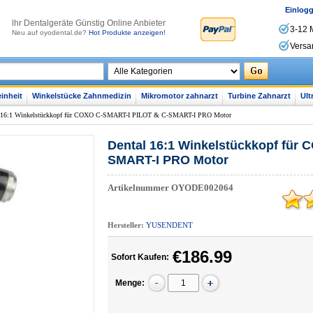
Einlog
lhr Dentalgeräte Günstig Online Anbieter
3-12 
Neu auf oyodental.de?
Hot Produkte anzeigen!
Versa
inheit
Winkelstücke Zahnmedizin
Mikromotor zahnarzt
Turbine Zahnarzt
Ult
l 16:1 Winkelstückkopf für COXO C-SMART-I PILOT & C-SMART-I PRO Motor
Dental 16:1 Winkelstückkopf für
SMART-I PRO Motor
Artikelnummer
OYODE002064
Hersteller:
YUSENDENT
€186.99
Sofort Kaufen:
Menge: