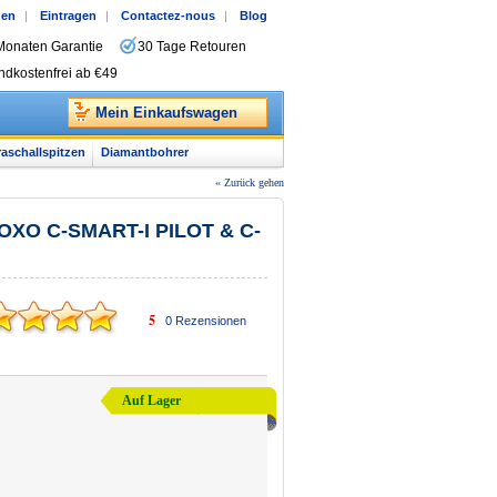
gen
|
Eintragen
|
Contactez-nous
|
Blog
Monaten Garantie
30 Tage Retouren
ndkostenfrei ab €49
Mein Einkaufswagen
raschallspitzen
Diamantbohrer
« Zurück gehen
 COXO C-SMART-I PILOT & C-
5
0
Rezensionen
Auf Lager