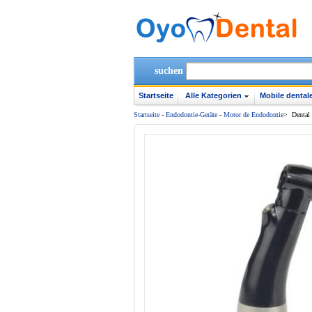
suchen
Startseite
Alle Kategorien
Mobile dentale
Startseite
-
Endodontie-Geräte
-
Motor de Endodontie
>
Denta