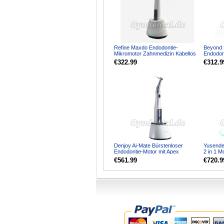
Refine Maxdo Endodontie-
Beyond 
Mikromotor Zahnmedizin Kabellos
Endodon
Licht un
€322.99
€312.9
Denjoy Ai-Mate Bürstenloser
Yusende
Endodontie-Motor mit Apex
2 in 1 M
Locator Mini-Winkelstück 6...
Apexloka
€561.99
€720.9