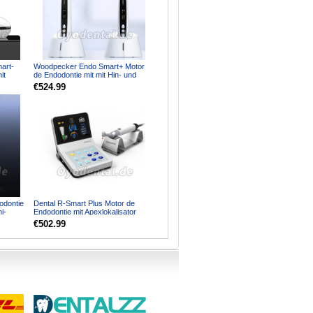
art-
Woodpecker Endo Smart+ Motor
it
de Endodontie mit mit Hin- und
n...
Herbewegung Schnurlo...
€524.99
odontie
Dental R-Smart Plus Motor de
i-
Endodontie mit Apexlokalisator
Kabellos OLED-Bildsc...
€502.99