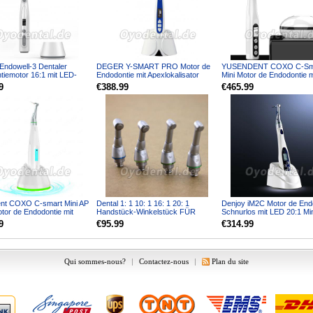
Endowell-3 Dentaler
DEGER Y-SMART PRO Motor de
YUSENDENT COXO C-Sm
tiemotor 16:1 mit LED-
Endodontie mit Apexlokalisator
Mini Motor de Endodontie m
d Hin- und Herbe...
Kabellos
Apexlokalisator Kabellos Wi
9
€388.99
€465.99
nt COXO C-smart Mini AP
Dental 1: 1 10: 1 16: 1 20: 1
Denjoy iM2C Motor de End
otor de Endodontie mit
Handstück-Winkelstück FÜR
Schnurlos mit LED 20:1 Min
lisator
ENDOMOTOR Wurzelkanalbeh...
Winkelstück
9
€95.99
€314.99
Qui sommes-nous?
|
Contactez-nous
|
Plan du site