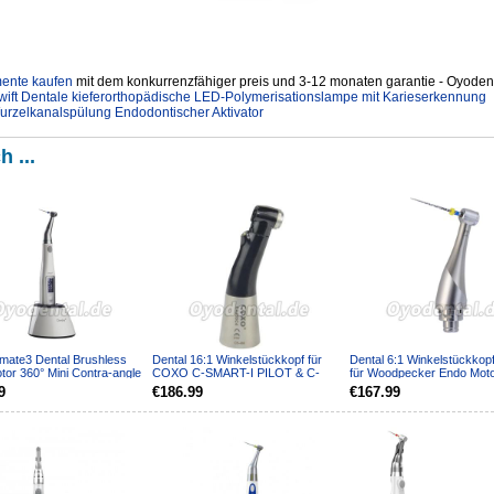
mente kaufen
mit dem konkurrenzfähiger preis und 3-12 monaten garantie - Oyodent
 Dentale kieferorthopädische LED-Polymerisationslampe mit Karieserkennung
Wurzelkanalspülung Endodontischer Aktivator
h ...
Imate3 Dental Brushless
Dental 16:1 Winkelstückkopf für
Dental 6:1 Winkelstückkopf
or 360° Mini Contra-angle
COXO C-SMART-I PILOT & C-
für Woodpecker Endo Moto
ce
SMART-I PRO Motor
Motor MotoPex Endod...
9
€186.99
€167.99