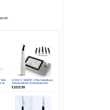
al.de!
 Mini
COXO C SMART I Pilot Kabelloser
r Ai-
Zahnärztlicher Endodontischer
Motor mit Apex-Lok...
€1019.99