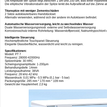
Die Amplitude der Spitze liegt zwischen 1 um und 200 um, was einer Haarbreit
Die elliptische Vibrationsbahn der Spitze lenkt die Aufprallkraft auf die Zähne 
Titanspitze mit weniger Zementschäden
2 Sätze autoklavierbares Handstückset.
Alternativ verwenden, während sich der andere im Autoklaven befindet.
Automatische Wasserversorgung, leicht zu wechselndes Wasser
Duale Wasserversorgungsmodi: externe und Selbstwasserversorgung
Korrosionsschutz-interne Rohrleitung: Wasserstoffperoxid, Natriumhypochlori
Intelligente Steuerung
Hochempfindliche Touchpanel-Steuerung
Elegante Glasoberfläche, wasserdicht und leicht zu reinigen.
Spezifikationen:
Modell: PT 7
Frequenz: 28000-42000Hz
Spitzenhärte: 30 HRC
Schwingungsamplitude: 1-200μm
Behandlungstiefe: 14mm
Leistungsaufnahme: 38VA
Frequenz: 28 kHz-42 kHz
Wasserdruck: 0,01 MPa - 0,5 MPa (0,1 bar - 5 bar)
Packungsgröße: 285 mm * 170 mm * 109 mm
Gewicht der Haupteinheit: 2,0 kg