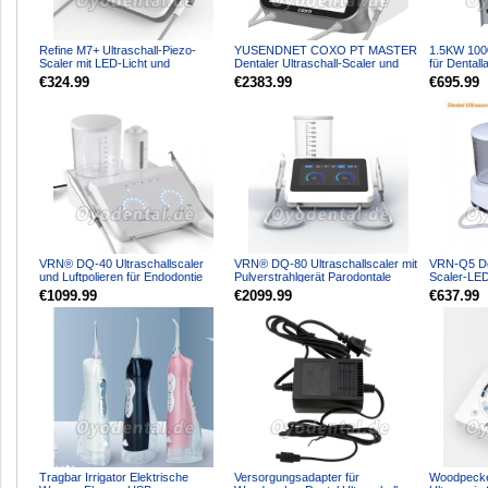
Refine M7+ Ultraschall-Piezo-
YUSENDNET COXO PT MASTER
1.5KW 100
Scaler mit LED-Licht und
Dentaler Ultraschall-Scaler und
für Dental
Wasserflasche
Air-Polisher-Luftstromm...
Wachsausb
€324.99
€2383.99
€695.99
VRN® DQ-40 Ultraschallscaler
VRN® DQ-80 Ultraschallscaler mit
VRN-Q5 Den
und Luftpolieren für Endodontie
Pulverstrahlgerät Parodontale
Scaler-LE
Parodontale Skalier...
Skalierung Wurzel...
Schmerzfre
€1099.99
€2099.99
€637.99
Tragbar Irrigator Elektrische
Versorgungsadapter für
Woodpecke