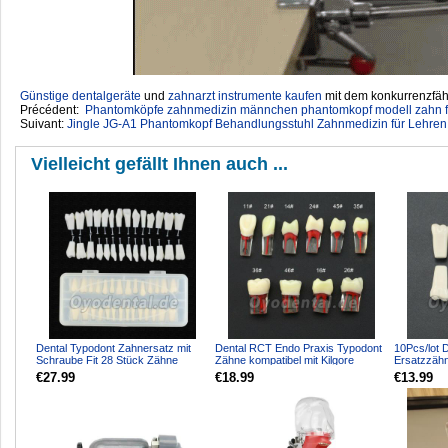
Günstige dentalgeräte
‎ und
zahnarzt instrumente kaufen
mit dem konkurrenzfähi
Précédent:
Phantomköpfe zahnmedizin männchen phantomkopf modell zahn für 
Suivant:
Jingle JG-A1 Phantomkopf Behandlungsstuhl Zahnmedizin für Lehren
Vielleicht gefällt Ihnen auch ...
Dental Typodont Zahnersatz mit
Dental RCT Endo Praxis Typodont
10Pcs/lot 
Schraube Fit 28 Stück Zähne
Zähne kompatibel mit Kilgore
Ersatzzähn
Frasaco ANA-4 Typodon...
Nissin
Columbia 
€27.99
€18.99
€13.99