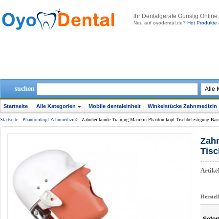
lhr Dentalgeräte Günstig Online
Neu auf oyodental.de?
Hot Produkte 
suchen
Startseite
Alle Kategorien
Mobile dentaleinheit
Winkelstücke Zahnmedizin
Startseite
-
Phantomkopf Zahnmedizin
>
Zahnheilkunde Training Manikin Phantomkopf Tischbefestigung Ba
Zahn
Tis
Artik
Herstel