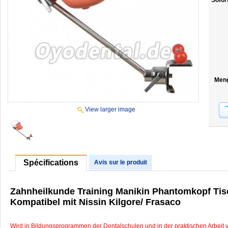
Sofor
Men
View larger image
Spécifications
Avis sur le produit
Zahnheilkunde Training Manikin Phantomkopf Ti
Kompatibel mit Nissin Kilgore/ Frasaco
Wird in Bildungsprogrammen der Dentalschulen und in der praktischen Arbeit 