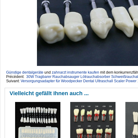
Günstige dentalgeräte
‎ und
zahnarzt instrumente kaufen
mit dem konkurrenzfähi
Précédent:
30W Tragbarer Rauchabsauger Lötrauchabsorber Schweißraucha
Suivant:
Versorgungsadapter für Woodpecker Dental Ultraschall Scaler Powe
Vielleicht gefällt Ihnen auch ...