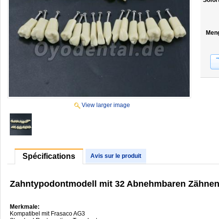
Sofor
Men
View larger image
Spécifications
Avis sur le produit
Zahntypodontmodell mit 32 Abnehmbaren Zähnen
Merkmale:
Kompatibel mit Frasaco AG3