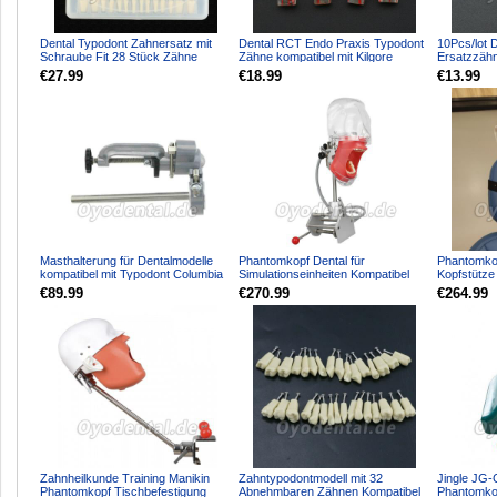
Dental Typodont Zahnersatz mit
Dental RCT Endo Praxis Typodont
10Pcs/lot 
Schraube Fit 28 Stück Zähne
Zähne kompatibel mit Kilgore
Ersatzzähn
Frasaco ANA-4 Typodon...
Nissin
Columbia 
€27.99
€18.99
€13.99
Masthalterung für Dentalmodelle
Phantomkopf Dental für
Phantomkop
kompatibel mit Typodont Columbia
Simulationseinheiten Kompatibel
Kopfstütze
Nissin Frasaco ...
mit Nissin Kilgore
Kompatibel 
€89.99
€270.99
€264.99
Zahnheilkunde Training Manikin
Zahntypodontmodell mit 32
Jingle JG
Phantomkopf Tischbefestigung
Abnehmbaren Zähnen Kompatibel
Phantomkop