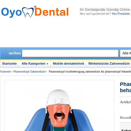
lhr Dentalgeräte Günstig Online
Neu auf oyodental.de?
Hot Produkte 
suchen
Startseite
Alle Kategorien
Mobile dentaleinheit
Winkelstücke Zahnmedizin
Startseite
-
Phantomkopf Zahnmedizin
>
Phantomkopf tischbefestigung zahnmedizin für phantomkopf behandl
Phan
beha
Artik
Herstel