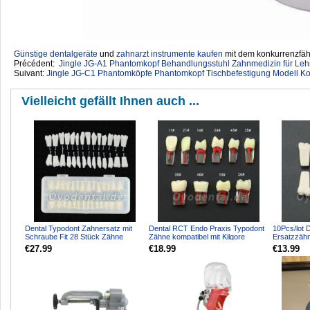
Günstige dentalgeräte
‎ und
zahnarzt instrumente kaufen
mit dem konkurrenzfähi
Précédent:
Jingle JG-A1 Phantomkopf Behandlungsstuhl Zahnmedizin für Leh
Suivant:
Jingle JG-C1 Phantomköpfe Phantomkopf Tischbefestigung Modell K
Vielleicht gefällt Ihnen auch ...
Dental Typodont Zahnersatz mit
Dental RCT Endo Praxis Typodont
10Pcs/lot 
Schraube Fit 28 Stück Zähne
Zähne kompatibel mit Kilgore
Ersatzzähn
Frasaco ANA-4 Typodon...
Nissin
Columbia 
€27.99
€18.99
€13.99