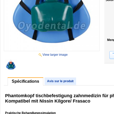
Sofor
Men
View larger image
Spécifications
Avis sur le produit
Phantomkopf tischbefestigung zahnmedizin für 
Kompatibel mit Nissin Kilgore/ Frasaco
Praktische Behandlungssimulation