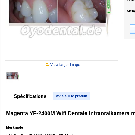
Sofor
Men
View larger image
Spécifications
Avis sur le produit
Magenta YF-2400M Wifi Dentale Intraoralkamera m
Merkmale: