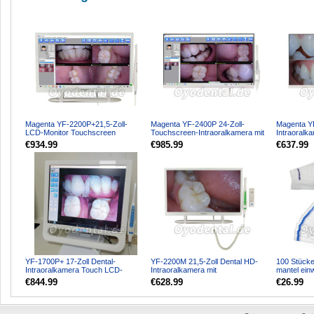
Magenta YF-2200P+21,5-Zoll-
Magenta YF-2400P 24-Zoll-
Magenta YF
LCD-Monitor Touchscreen
Touchscreen-Intraoralkamera mit
Intraoralka
Intraoralkamera VGA + HDMI
LCD-Monitor und WLAN-Fu...
Monitor und
€934.99
€985.99
€637.99
YF-1700P+ 17-Zoll Dental-
YF-2200M 21,5-Zoll Dental HD-
100 Stücke
Intraoralkamera Touch LCD-
Intraoralkamera mit
mantel ein
Bildschirm für Dentaleinheit ...
Monitorbildschirm und Halterung...
kamerahalte
€844.99
€628.99
€26.99