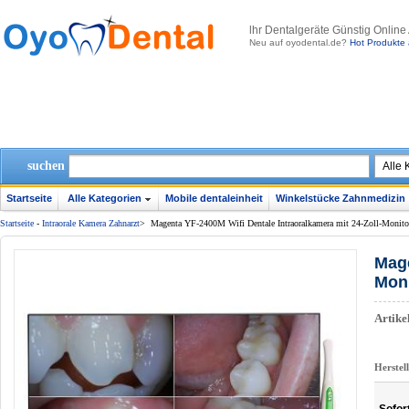
lhr Dentalgeräte Günstig Online
Neu auf oyodental.de?
Hot Produkte 
suchen
Startseite
Alle Kategorien
Mobile dentaleinheit
Winkelstücke Zahnmedizin
Startseite
-
Intraorale Kamera Zahnarzt
>
Magenta YF-2400M Wifi Dentale Intraoralkamera mit 24-Zoll-Monito
Mage
Moni
Artik
Herstel