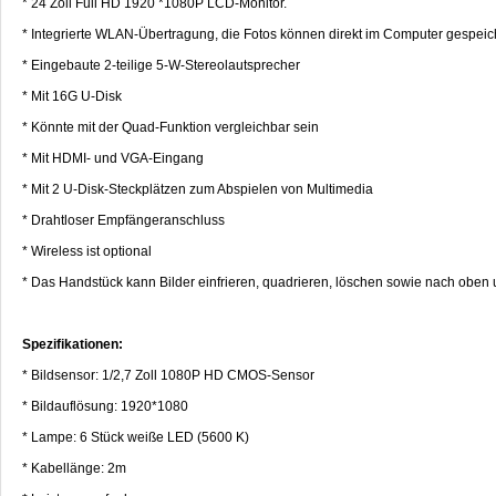
* 24 Zoll Full HD 1920 *1080P LCD-Monitor.
* Integrierte WLAN-Übertragung, die Fotos können direkt im Computer gespei
* Eingebaute 2-teilige 5-W-Stereolautsprecher
* Mit 16G U-Disk
* Könnte mit der Quad-Funktion vergleichbar sein
* Mit HDMI- und VGA-Eingang
* Mit 2 U-Disk-Steckplätzen zum Abspielen von Multimedia
* Drahtloser Empfängeranschluss
* Wireless ist optional
* Das Handstück kann Bilder einfrieren, quadrieren, löschen sowie nach oben
Spezifikationen:
* Bildsensor: 1/2,7 Zoll 1080P HD CMOS-Sensor
* Bildauflösung: 1920*1080
* Lampe: 6 Stück weiße LED (5600 K)
* Kabellänge: 2m