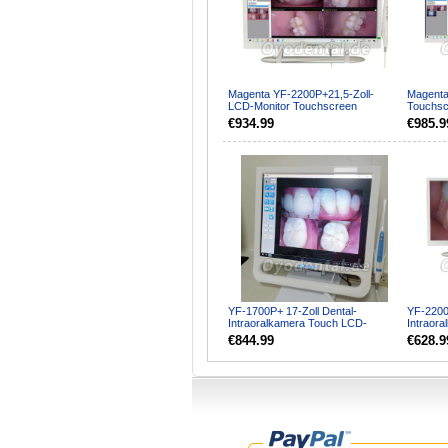
Magenta YF-2200P+21,5-Zoll-
Magenta
LCD-Monitor Touchscreen
Touchsc
Intraoralkamera VGA + HDMI
LCD-Mon
€934.99
€985.9
YF-1700P+ 17-Zoll Dental-
YF-2200
Intraoralkamera Touch LCD-
Intraora
Bildschirm für Dentaleinheit ...
Monitorb
€844.99
€628.9