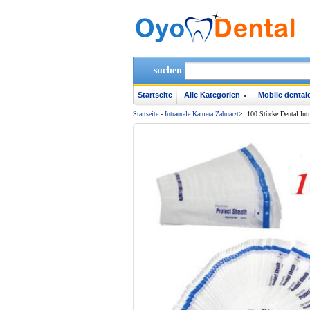
suchen
Startseite
Alle Kategorien
Mobile dentale
Startseite
-
Intraorale Kamera Zahnarzt
>
100 Stücke Dental Int