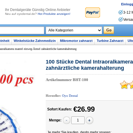
Einlog
lhr Dentalgeräte Günstig Online Anbieter
3-12 
Neu auf oyodental.de?
Hot Produkte anzeigen!
Versa
inheit
Winkelstücke Zahnmedizin
Mikromotor zahnarzt
Turbine Zahnarzt
Ult
raoralkamera mantel einweg-Ärmel zahnärztliche kamerahalterung
100 Stücke Dental Intraoralkamer
zahnärztliche kamerahalterung
Artikelnummer
BHT-100
Hersteller:
Oyo Dental
€26.99
Sofort Kaufen:
Menge:
Je mehr Sie kaufen, desto mehr sparen: