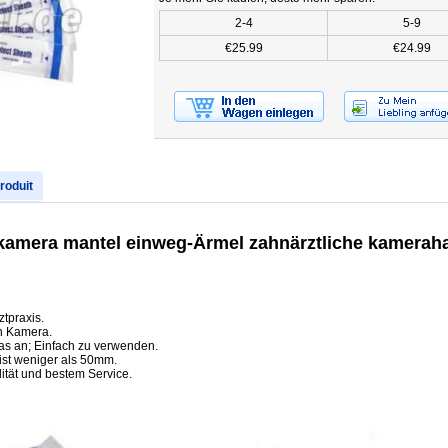
2-4
5-9
€25.99
€24.99
produit
lkamera mantel einweg-Ärmel zahnärztliche kamerah
ztpraxis.
n Kamera.
as an; Einfach zu verwenden.
ist weniger als 50mm.
lität und bestem Service.