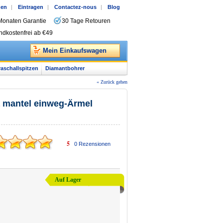
gen
|
Eintragen
|
Contactez-nous
|
Blog
Monaten Garantie
30 Tage Retouren
ndkostenfrei ab €49
Mein Einkaufswagen
raschallspitzen
Diamantbohrer
« Zurück gehen
a mantel einweg-Ärmel
5
0
Rezensionen
Auf Lager