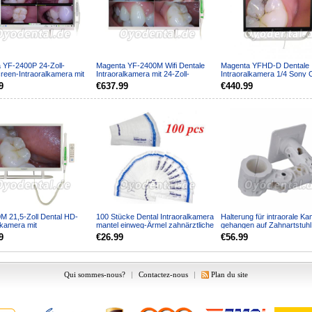
 YF-2400P 24-Zoll-
Magenta YF-2400M Wifi Dentale
Magenta YFHD-D Dentale
reen-Intraoralkamera mit
Intraoralkamera mit 24-Zoll-
Intraoralkamera 1/4 Sony
itor und WLAN-Fu...
Monitor und Eisenhalte...
Zoll-Monitor und Stützarm..
9
€637.99
€440.99
M 21,5-Zoll Dental HD-
100 Stücke Dental Intraoralkamera
Halterung für intraorale K
lkamera mit
mantel einweg-Ärmel zahnärztliche
gehangen auf Zahnartstuhl
ildschirm und Halterung...
kamerahalter...
9
€26.99
€56.99
Qui sommes-nous?
|
Contactez-nous
|
Plan du site