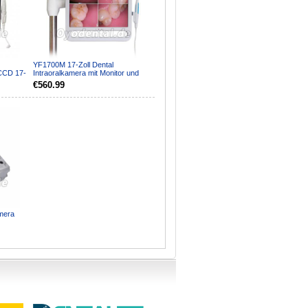
YF1700M 17-Zoll Dental
 CCD 17-
Intraoralkamera mit Monitor und
.
Halterung 1024 x 768 Pixe...
€560.99
amera