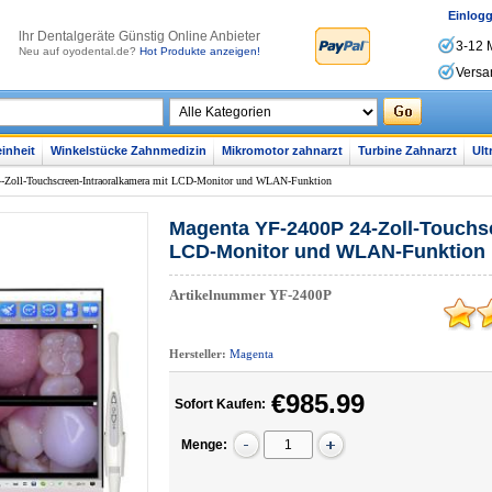
Einlog
lhr Dentalgeräte Günstig Online Anbieter
3-12 
Neu auf oyodental.de?
Hot Produkte anzeigen!
Versa
inheit
Winkelstücke Zahnmedizin
Mikromotor zahnarzt
Turbine Zahnarzt
Ult
-Zoll-Touchscreen-Intraoralkamera mit LCD-Monitor und WLAN-Funktion
Magenta YF-2400P 24-Zoll-Touchsc
LCD-Monitor und WLAN-Funktion
Artikelnummer
YF-2400P
Hersteller:
Magenta
€985.99
Sofort Kaufen:
Menge: