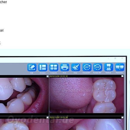
echer
xel
;