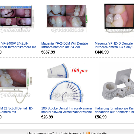
 YF-2400P 24-Zoll-
Magenta YF-2400M Wifi Dentale
Magenta YFHD-D Dentale
reen-Intraoralkamera mit
Intraoralkamera mit 24-Zoll-
Intraoralkamera 1/4 Sony
itor und WLAN-Fu...
Monitor und Eisenhalte...
Zoll-Monitor und Stützarm..
9
€637.99
€440.99
M 21,5-Zoll Dental HD-
100 Stücke Dental Intraoralkamera
Halterung für intraorale K
lkamera mit
mantel einweg-Ärmel zahnärztliche
gehangen auf Zahnartstuhl
ildschirm und Halterung...
kamerahalter...
9
€26.99
€56.99
Qui sommes-nous?
|
Contactez-nous
|
Plan du site