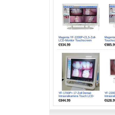
Magenta YF-2200P+21,5-Zoll-
Magenta
LCD-Monitor Touchscreen
Touchsc
Intraoralkamera VGA + HDMI
LCD-Mon
€934.99
€985.9
YF-1700P+ 17-Zoll Dental-
YF-2200
Intraoralkamera Touch LCD-
Intraora
Bildschirm für Dentaleinheit ...
Monitorb
€844.99
€628.9