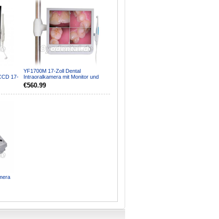
YF1700M 17-Zoll Dental
 CCD 17-
Intraoralkamera mit Monitor und
.
Halterung 1024 x 768 Pixe...
€560.99
amera