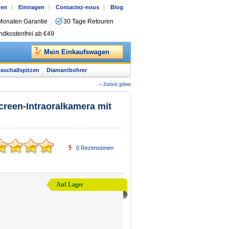
gen
|
Eintragen
|
Contactez-nous
|
Blog
Monaten Garantie
30 Tage Retouren
ndkostenfrei ab €49
Mein Einkaufswagen
raschallspitzen
Diamantbohrer
« Zurück gehen
reen-Intraoralkamera mit
5
0
Rezensionen
Auf Lager