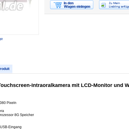
ge
produit
Touchscreen-Intraoralkamera mit LCD-Monitor und 
1080 Pixeln
era
Prozessor 8G Speicher
n USB-Eingang